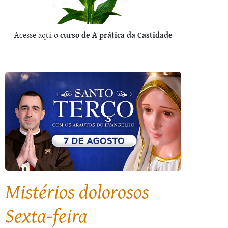
Acesse aqui o
curso de A prática da Castidade
Missão Mariana Transforma a 
Maria do Carmelo, na Catania
 cidade de Catania, na Sicília, foi palco de profundas graças espirituai
casião da realização da Missão Mariana na Paróquia Santa Maria del 
Mistérios dolorosos
omunidade paroquial em torno de momentos de intensa piedade, ora
ARAUTOS NO MUNDO
Sexta-feira