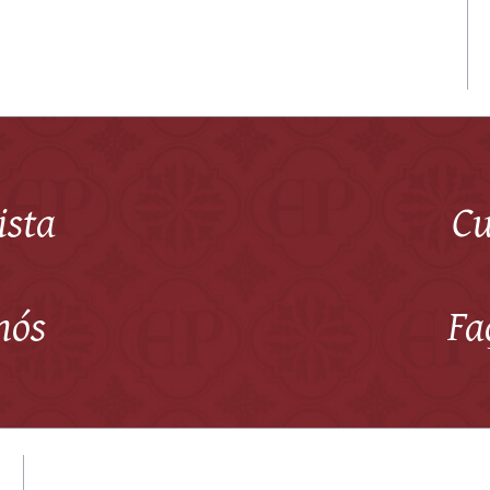
ista
Cu
nós
Fa