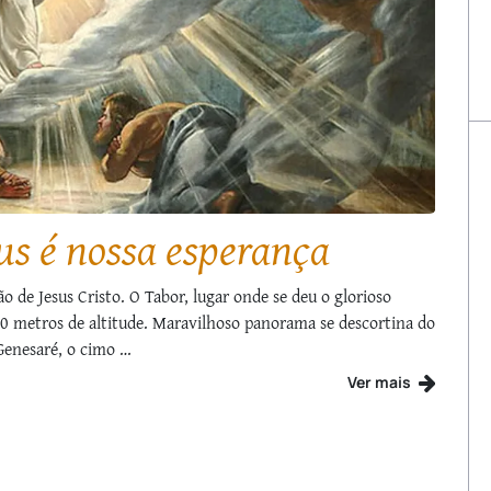
ssume a Paróquia San Isidro
dor, localizada na Vila Madrid, em Limpio, no Paraguai,
A
Pe. Kirthan Carlo, EP, dos Arautos do Evangelho, como novo
o
o Cardeal Adalberto Martínez, …
c
Ver mais