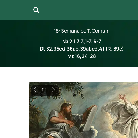
18ª Semana do T. Comum
Na 2,1.3.3,1-3.6-7
Dt 32,35cd-36ab.39abcd.41 (R. 39c)
Mt 16,24-28
02