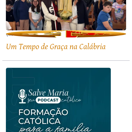
edação
R
Um Tempo de Graça na Calábria