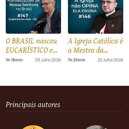
(3/5)
ExpoCatólica 2026
(2/5)
O BRASIL nasceu
A Igreja Católica é
EUCARÍSTICO e
a Mestra da
MARIANO I
VERDADE. (E nós
1h 18min
29 Julho 2026
1h 25min
22 Julho 2026
ExpoCatólica 2026
vamos provar!)
(1/5)
#146
Principais autores