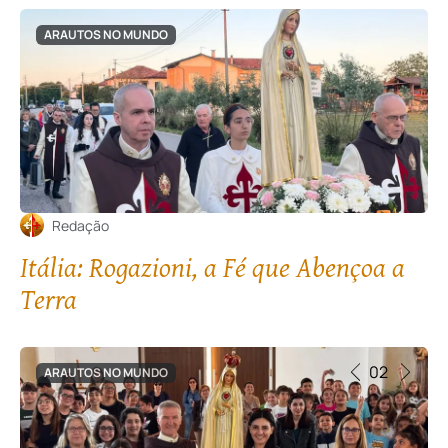
ARAUTOS NO MUNDO
Redação
Itália: Rogazioni, a Fé que Abençoa a
Terra
02
ARAUTOS NO MUNDO