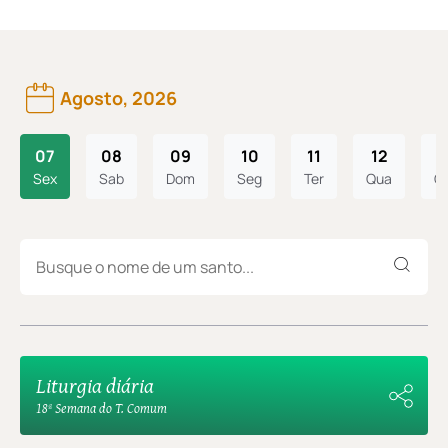
Agosto, 2026
07
08
09
10
11
12
1
Sex
Sab
Dom
Seg
Ter
Qua
Qu
Liturgia diária
18ª Semana do T. Comum