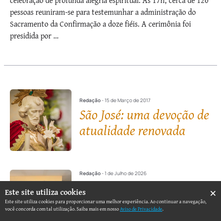
celebração de profunda alegria espiritual. Às 17h, cerca de 120
pessoas reuniram-se para testemunhar a administração do
Sacramento da Confirmação a doze fiéis. A cerimônia foi
presidida por …
Redação
- 15 de Março de 2017
São José: uma devoção de
atualidade renovada
Redação
- 1 de Julho de 2026
×
Este site utiliza cookies
Fé e Misericórdia na
Este site utiliza cookies para proporcionar uma melhor experiência. Ao continuar a navegação,
Visita a Enfermos de
você concorda com tal utilização. Saiba mais em nosso
Aviso de Privacidade
.