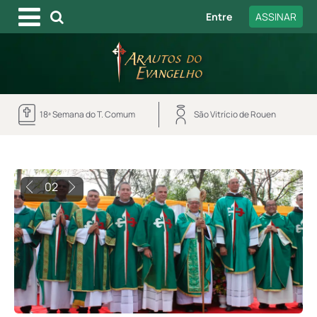
Entre
ASSINAR
18ª Semana do T. Comum
São Vitrício de Rouen
02