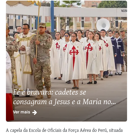
Fé e bravura: cadetes se
consagram a Jesus e a Maria no
Peru
Ver mais
A capela da Escola de Oficiais da Força Aérea do Perú, situada