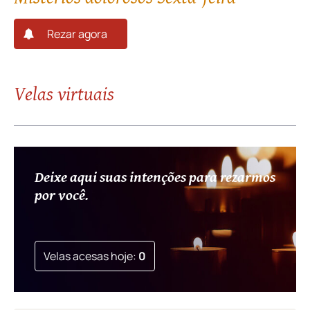
Mistérios dolorosos Sexta-feira
Rezar agora
Velas virtuais
Deixe aqui suas intenções para rezarmos
por você.
Velas acesas hoje:
0