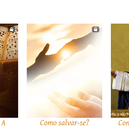
 A
Como salvar-se?
Con