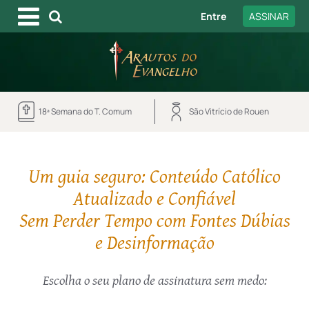
Entre
ASSINAR
18ª Semana do T. Comum
São Vitrício de Rouen
Um guia seguro: Conteúdo Católico
Atualizado e Confiável
Sem Perder Tempo com Fontes Dúbias
e Desinformação
Escolha o seu plano de assinatura sem medo: