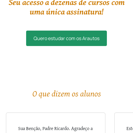
Seu acesso a dezenas de cursos com
uma única assinatura!
Quero estudar com os Arautos
O que dizem os alunos
Sua Benção, Padre Ricardo. Agradeço a
Est