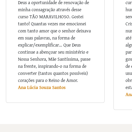
Deus a oportunidade de renovação de
cur
minha consagração através desse
hum
curso TÃO MARAVILHOSO. Gostei
ser
tanto! Quantas vezes me emocionei
Cri
com tanto amor que o senhor deixava
nu
em suas palavras, na forma de
até
explicar/exemplificar… Que Deus
alg
continue a abençoar seu ministério e
par
Nossa Senhora, Mãe Santíssima, passe
gos
na frente, inspirando-o na forma de
de 
converter (tantos quantos possíveis)
usu
corações para o Reino de Amor.
obr
Ana Lúcia Souza Santos
est
An