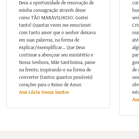
Deus a oportunidade de renovação de
cur
minha consagração através desse
hum
curso TÃO MARAVILHOSO. Gostei
ser
tanto! Quantas vezes me emocionei
Cri
com tanto amor que o senhor deixava
nu
em suas palavras, na forma de
até
explicar/exemplificar… Que Deus
alg
continue a abençoar seu ministério e
par
Nossa Senhora, Mãe Santíssima, passe
gos
na frente, inspirando-o na forma de
de 
converter (tantos quantos possíveis)
usu
corações para o Reino de Amor.
obr
Ana Lúcia Souza Santos
est
An