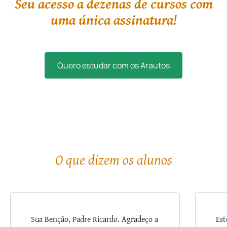
Seu acesso a dezenas de cursos com
uma única assinatura!
Quero estudar com os Arautos
O que dizem os alunos
Sua Benção, Padre Ricardo. Agradeço a
Est