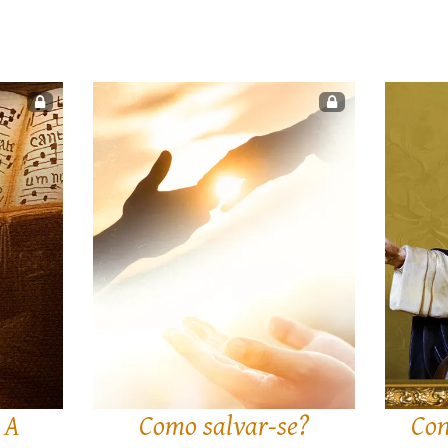
 A
Como salvar-se?
Con