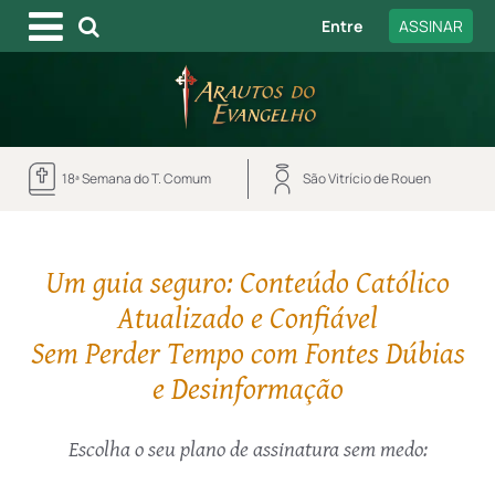
Entre
ASSINAR
18ª Semana do T. Comum
São Vitrício de Rouen
Um guia seguro: Conteúdo Católico
Atualizado e Confiável
Sem Perder Tempo com Fontes Dúbias
e Desinformação
Escolha o seu plano de assinatura sem medo: