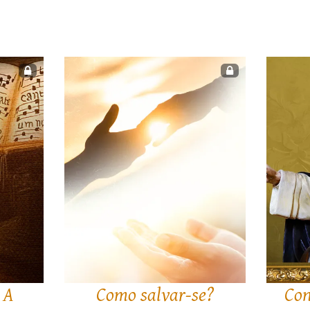
 A
Como salvar-se?
Con