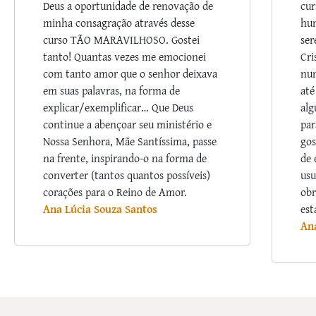
Deus a oportunidade de renovação de
cur
minha consagração através desse
hum
curso TÃO MARAVILHOSO. Gostei
ser
tanto! Quantas vezes me emocionei
Cri
com tanto amor que o senhor deixava
nu
em suas palavras, na forma de
até
explicar/exemplificar… Que Deus
alg
continue a abençoar seu ministério e
par
Nossa Senhora, Mãe Santíssima, passe
gos
na frente, inspirando-o na forma de
de 
converter (tantos quantos possíveis)
usu
corações para o Reino de Amor.
obr
Ana Lúcia Souza Santos
est
An