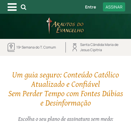
Entre
ASSINAR
Santa Cândida Maria de
19ª Semana do T. Comum
Jesus Cipitria
Um guia seguro: Conteúdo Católico
Atualizado e Confiável
Sem Perder Tempo com Fontes Dúbias
e Desinformação
Escolha o seu plano de assinatura sem medo: