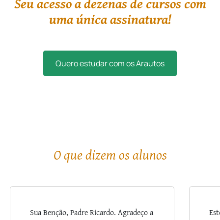
Seu acesso a dezenas de cursos com
uma única assinatura!
Quero estudar com os Arautos
O que dizem os alunos
Sua Benção, Padre Ricardo. Agradeço a
Est