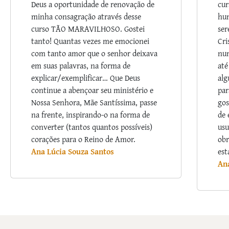
Deus a oportunidade de renovação de
cur
minha consagração através desse
hum
curso TÃO MARAVILHOSO. Gostei
ser
tanto! Quantas vezes me emocionei
Cri
com tanto amor que o senhor deixava
nu
em suas palavras, na forma de
até
explicar/exemplificar… Que Deus
alg
continue a abençoar seu ministério e
par
Nossa Senhora, Mãe Santíssima, passe
gos
na frente, inspirando-o na forma de
de 
converter (tantos quantos possíveis)
usu
corações para o Reino de Amor.
obr
Ana Lúcia Souza Santos
est
An