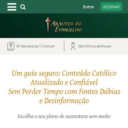
Entre
ASSINAR
18ª Semana do T. Comum
São Vitrício de Rouen
Um guia seguro: Conteúdo Católico
Atualizado e Confiável
Sem Perder Tempo com Fontes Dúbias
e Desinformação
Escolha o seu plano de assinatura sem medo: