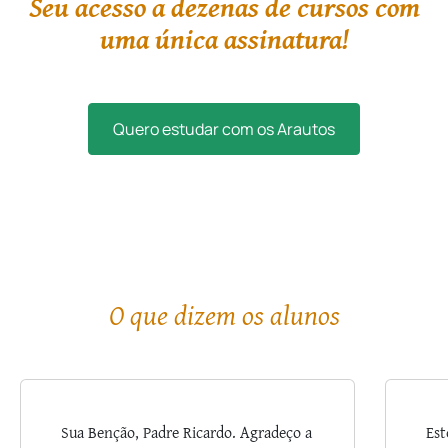
Seu acesso a dezenas de cursos com
uma única assinatura!
Quero estudar com os Arautos
O que dizem os alunos
Sua Benção, Padre Ricardo. Agradeço a
Est