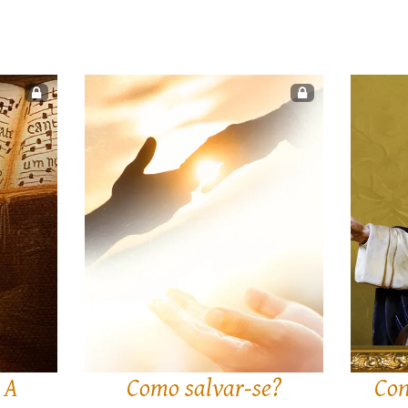
 A
Como salvar-se?
Con