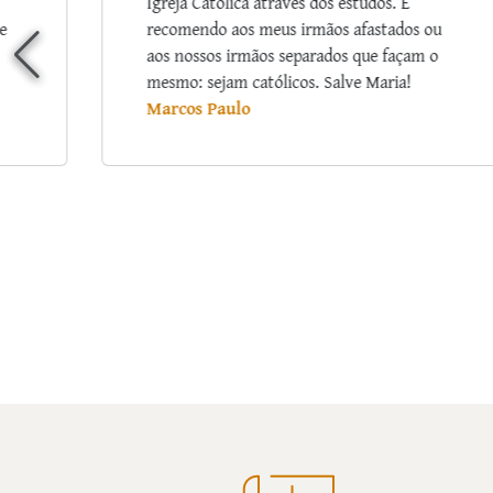
Deus a oportunidade de renovação de
u
minha consagração através desse curso
o
TÃO MARAVILHOSO. Gostei tanto! Quantas
vezes me emocionei com tanto amor que o
senhor deixava em suas palavras, na forma
de explicar/exemplificar… Que Deus
continue a abençoar seu ministério e Nossa
Senhora, Mãe Santíssima, passe na frente,
inspirando-o na forma de converter (tantos
quantos possíveis) corações para o Reino de
Amor.
Ana Lúcia Souza Santos