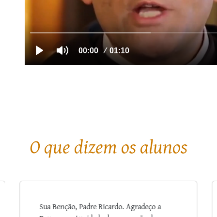
O que dizem os alunos
Estou a gostar muito de assistir ao curso. A