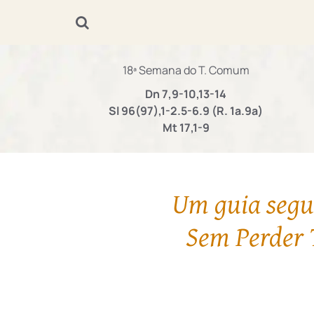
18ª Semana do T. Comum
Dn 7,9-10,13-14
Sl 96(97),1-2.5-6.9 (R. 1a.9a)
Mt 17,1-9
Um guia segur
Sem Perder 