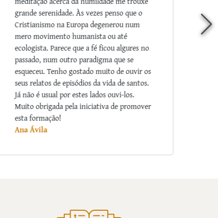
fatos, nos ajudam a crescer mais no amor e
na fé! Que Nossa Senhora abençoe aos
Padres Arautos por tão substancioso e
riquíssimo apostolado.
Marina de Freitas