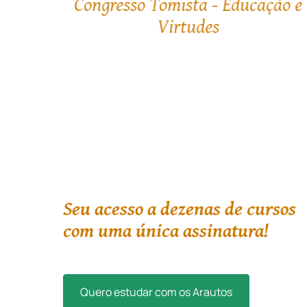
ção e
A Igreja canta: A história da
música no Ocidente
Seu acesso a dezenas de cursos
com uma única assinatura!
Quero estudar com os Arautos