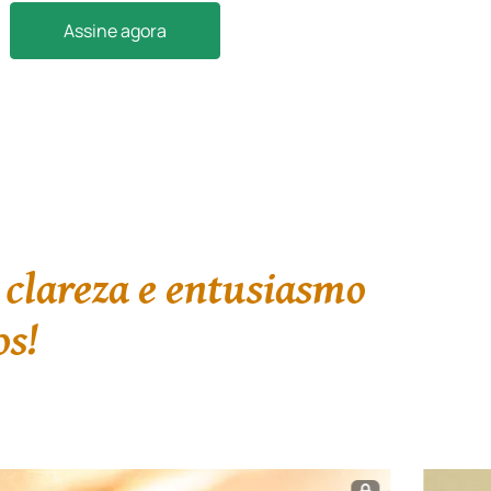
Assine agora
 clareza e entusiasmo
os!