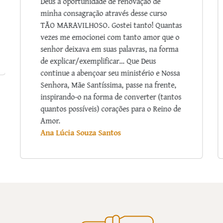
meditação acerca da humildade me trouxe
grande serenidade. Às vezes penso que o
Cristianismo na Europa degenerou num
mero movimento humanista ou até
ecologista. Parece que a fé ficou algures no
passado, num outro paradigma que se
esqueceu. Tenho gostado muito de ouvir os
seus relatos de episódios da vida de santos.
Já não é usual por estes lados ouvi-los.
Muito obrigada pela iniciativa de promover
esta formação!
Ana Ávila