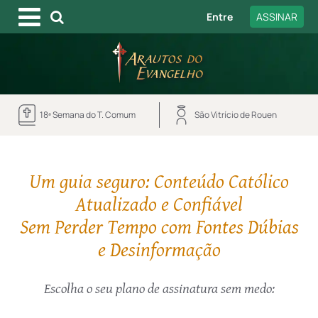
Entre
ASSINAR
18ª Semana do T. Comum
São Vitrício de Rouen
Um guia seguro: Conteúdo Católico
Atualizado e Confiável
Sem Perder Tempo com Fontes Dúbias
e Desinformação
Escolha o seu plano de assinatura sem medo: