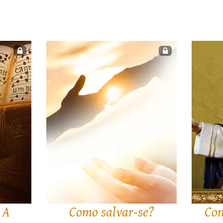
 A
Como salvar-se?
Con