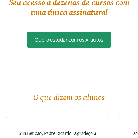
Seu acesso a dezenas de cursos com
uma única assinatura!
Quero estudar com os Arautos
O que dizem os alunos
Sua Benção, Padre Ricardo. Agradeço a
Est