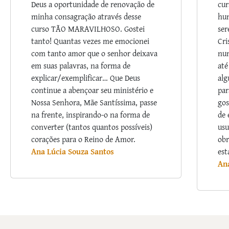
Deus a oportunidade de renovação de
cur
minha consagração através desse
hum
curso TÃO MARAVILHOSO. Gostei
ser
tanto! Quantas vezes me emocionei
Cri
com tanto amor que o senhor deixava
nu
em suas palavras, na forma de
até
explicar/exemplificar… Que Deus
alg
continue a abençoar seu ministério e
par
Nossa Senhora, Mãe Santíssima, passe
gos
na frente, inspirando-o na forma de
de 
converter (tantos quantos possíveis)
usu
corações para o Reino de Amor.
obr
Ana Lúcia Souza Santos
est
An