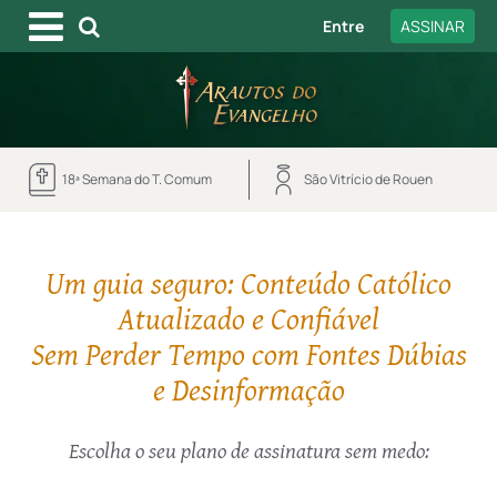
Entre
ASSINAR
18ª Semana do T. Comum
São Vitrício de Rouen
Um guia seguro: Conteúdo Católico
Atualizado e Confiável
Sem Perder Tempo com Fontes Dúbias
e Desinformação
Escolha o seu plano de assinatura sem medo: