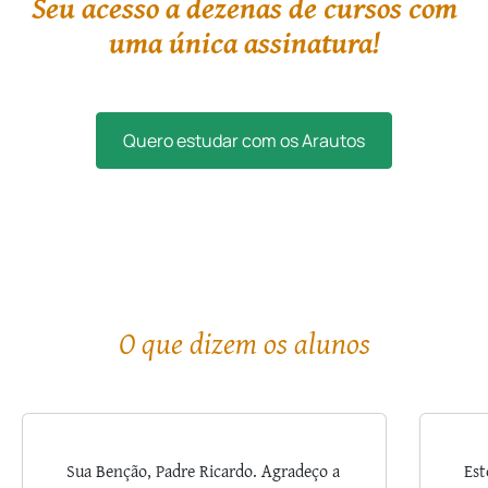
Seu acesso a dezenas de cursos com
uma única assinatura!
Quero estudar com os Arautos
O que dizem os alunos
Sua Benção, Padre Ricardo. Agradeço a
Est