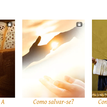
 A
Como salvar-se?
Con