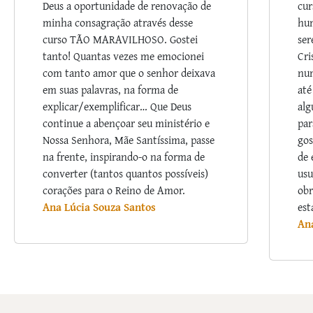
Deus a oportunidade de renovação de
cur
minha consagração através desse
hum
curso TÃO MARAVILHOSO. Gostei
ser
tanto! Quantas vezes me emocionei
Cri
com tanto amor que o senhor deixava
nu
em suas palavras, na forma de
até
explicar/exemplificar… Que Deus
alg
continue a abençoar seu ministério e
par
Nossa Senhora, Mãe Santíssima, passe
gos
na frente, inspirando-o na forma de
de 
converter (tantos quantos possíveis)
usu
corações para o Reino de Amor.
obr
Ana Lúcia Souza Santos
est
An