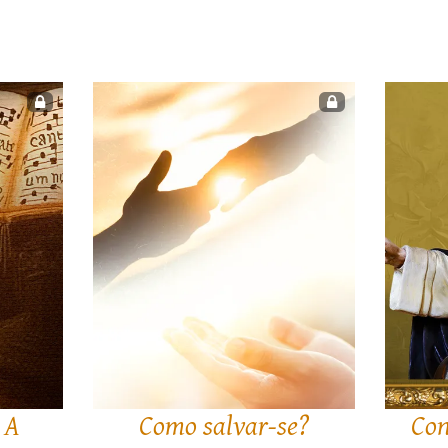
 A
Como salvar-se?
Con