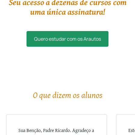
Seu acesso a dezenas de cursos com
uma única assinatura!
Quero estudar com os Arautos
O que dizem os alunos
Sua Benção, Padre Ricardo. Agradeço a
Est