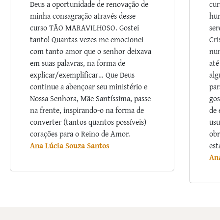
Deus a oportunidade de renovação de
cur
minha consagração através desse
hum
curso TÃO MARAVILHOSO. Gostei
ser
tanto! Quantas vezes me emocionei
Cri
com tanto amor que o senhor deixava
nu
em suas palavras, na forma de
até
explicar/exemplificar… Que Deus
alg
continue a abençoar seu ministério e
par
Nossa Senhora, Mãe Santíssima, passe
gos
na frente, inspirando-o na forma de
de 
converter (tantos quantos possíveis)
usu
corações para o Reino de Amor.
obr
Ana Lúcia Souza Santos
est
An