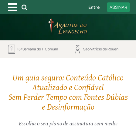
Entre
ASSINAR
18ª Semana do T. Comum
São Vitrício de Rouen
Um guia seguro: Conteúdo Católico
Atualizado e Confiável
Sem Perder Tempo com Fontes Dúbias
e Desinformação
Escolha o seu plano de assinatura sem medo: