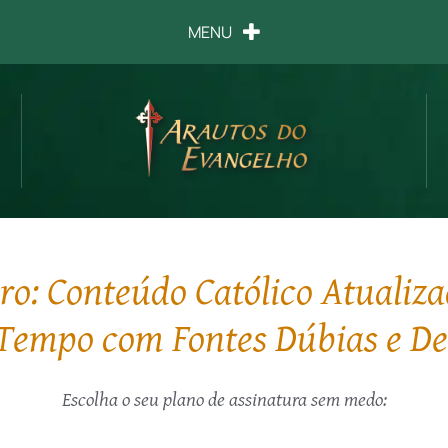
MENU
o: Conteúdo Católico Atualiza
Tempo com Fontes Dúbias e D
Escolha o seu plano de assinatura sem medo: