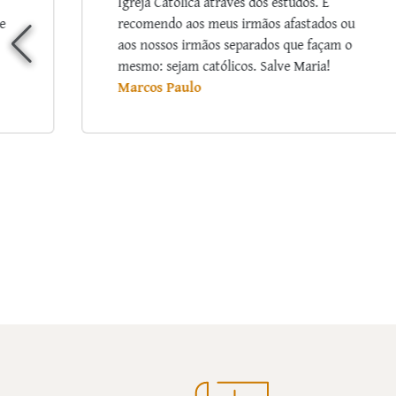
Deus a oportunidade de renovação de
u
minha consagração através desse curso
o
TÃO MARAVILHOSO. Gostei tanto! Quantas
vezes me emocionei com tanto amor que o
senhor deixava em suas palavras, na forma
de explicar/exemplificar… Que Deus
continue a abençoar seu ministério e Nossa
Senhora, Mãe Santíssima, passe na frente,
inspirando-o na forma de converter (tantos
quantos possíveis) corações para o Reino de
Amor.
Ana Lúcia Souza Santos