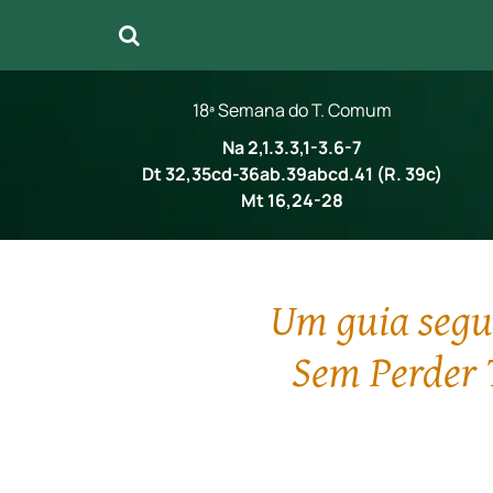
18ª Semana do T. Comum
Na 2,1.3.3,1-3.6-7
Dt 32,35cd-36ab.39abcd.41 (R. 39c)
Mt 16,24-28
Um guia segur
Sem Perder 