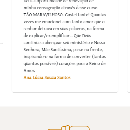
meditação acerca da humildade me trouxe
grande serenidade. Às vezes penso que o
Cristianismo na Europa degenerou num
mero movimento humanista ou até
ecologista. Parece que a fé ficou algures no
passado, num outro paradigma que se
esqueceu. Tenho gostado muito de ouvir os
seus relatos de episódios da vida de santos.
Já não é usual por estes lados ouvi-los.
Muito obrigada pela iniciativa de promover
esta formação!
Ana Ávila