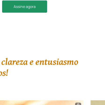
Assine agora
 clareza e entusiasmo
os!