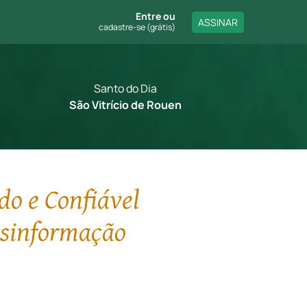
Entre
ou
ASSINAR
cadastre-se (grátis)
Santo do Dia
São Vitrício de Rouen
do e Confiável
esinformação