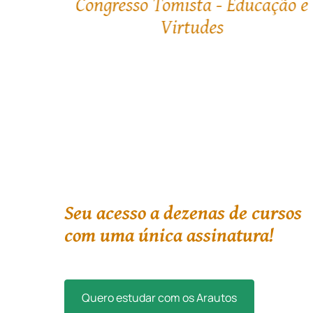
ção e
A Igreja canta: A história da
música no Ocidente
Seu acesso a dezenas de cursos
com uma única assinatura!
Quero estudar com os Arautos