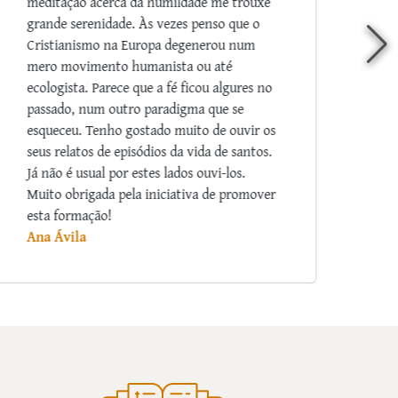
fatos, nos ajudam a crescer mais no amor e
na fé! Que Nossa Senhora abençoe aos
Padres Arautos por tão substancioso e
riquíssimo apostolado.
Marina de Freitas