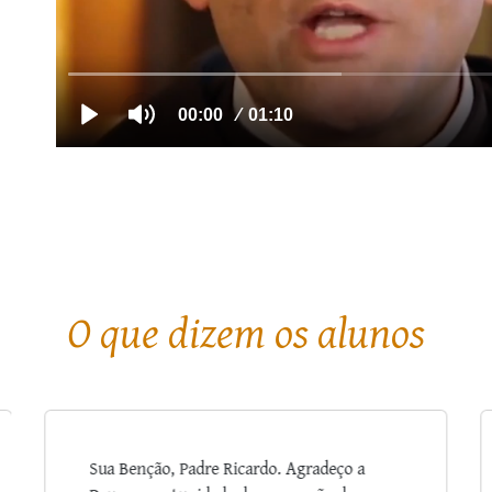
O que dizem os alunos
Estou a gostar muito de assistir ao curso. A