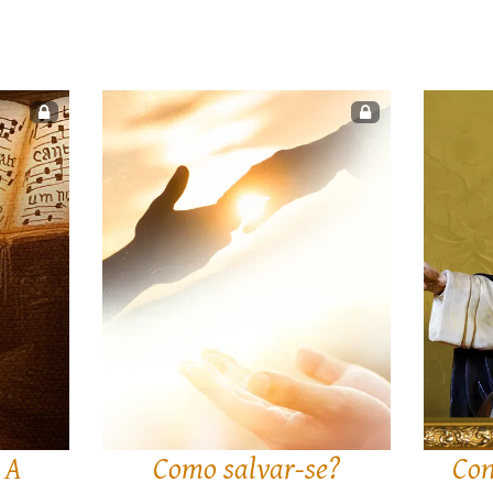
 A
Como salvar-se?
Con