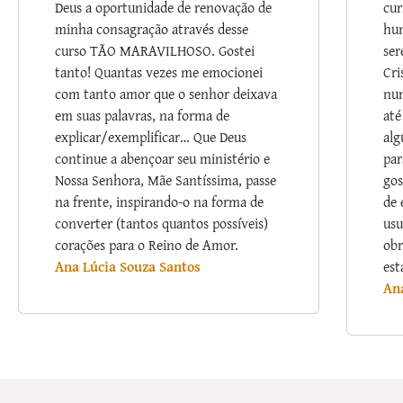
Deus a oportunidade de renovação de
cur
minha consagração através desse
hum
curso TÃO MARAVILHOSO. Gostei
ser
tanto! Quantas vezes me emocionei
Cri
com tanto amor que o senhor deixava
nu
em suas palavras, na forma de
até
explicar/exemplificar… Que Deus
alg
continue a abençoar seu ministério e
par
Nossa Senhora, Mãe Santíssima, passe
gos
na frente, inspirando-o na forma de
de 
converter (tantos quantos possíveis)
usu
corações para o Reino de Amor.
obr
Ana Lúcia Souza Santos
est
An