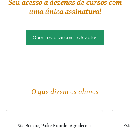
Seu acesso a dezenas de cursos com
uma única assinatura!
Quero estudar com os Arautos
O que dizem os alunos
Sua Benção, Padre Ricardo. Agradeço a
Est