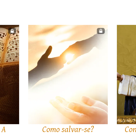
 A
Como salvar-se?
Con