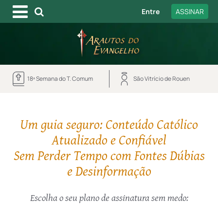
Entre
ASSINAR
18ª Semana do T. Comum
São Vitrício de Rouen
Um guia seguro: Conteúdo Católico
Atualizado e Confiável
Sem Perder Tempo com Fontes Dúbias
e Desinformação
Escolha o seu plano de assinatura sem medo: