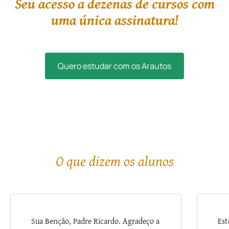
Seu acesso a dezenas de cursos com
uma única assinatura!
Quero estudar com os Arautos
O que dizem os alunos
Sua Benção, Padre Ricardo. Agradeço a
Est