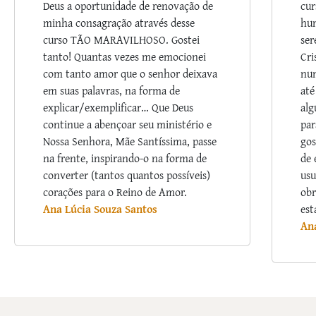
Deus a oportunidade de renovação de
cur
minha consagração através desse
hum
curso TÃO MARAVILHOSO. Gostei
ser
tanto! Quantas vezes me emocionei
Cri
com tanto amor que o senhor deixava
nu
em suas palavras, na forma de
até
explicar/exemplificar… Que Deus
alg
continue a abençoar seu ministério e
par
Nossa Senhora, Mãe Santíssima, passe
gos
na frente, inspirando-o na forma de
de 
converter (tantos quantos possíveis)
usu
corações para o Reino de Amor.
obr
Ana Lúcia Souza Santos
est
An