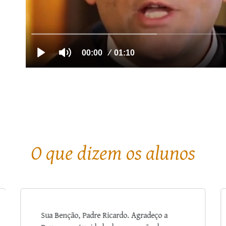
O que dizem os alunos
Estou a gostar muito de assistir ao curso. A