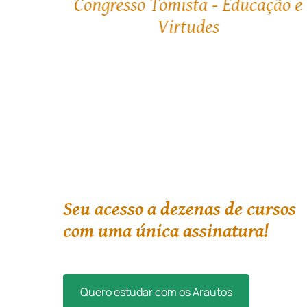
ção e
A Igreja canta: A história da
música no Ocidente
Seu acesso a dezenas de cursos
com uma única assinatura!
Quero estudar com os Arautos