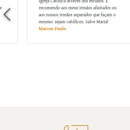
Deus a oportunidade de renovação de
u
minha consagração através desse curso
o
TÃO MARAVILHOSO. Gostei tanto! Quantas
vezes me emocionei com tanto amor que o
senhor deixava em suas palavras, na forma
de explicar/exemplificar… Que Deus
continue a abençoar seu ministério e Nossa
Senhora, Mãe Santíssima, passe na frente,
inspirando-o na forma de converter (tantos
quantos possíveis) corações para o Reino de
Amor.
Ana Lúcia Souza Santos