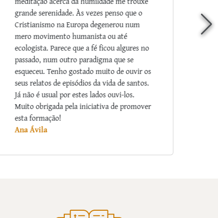
fatos, nos ajudam a crescer mais no amor e
na fé! Que Nossa Senhora abençoe aos
Padres Arautos por tão substancioso e
riquíssimo apostolado.
Marina de Freitas