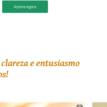
Assine agora
 clareza e entusiasmo
os!