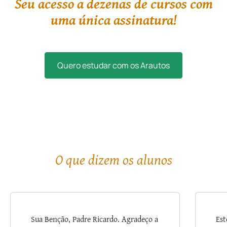
Seu acesso a dezenas de cursos com
uma única assinatura!
Quero estudar com os Arautos
O que dizem os alunos
Sua Benção, Padre Ricardo. Agradeço a
Est