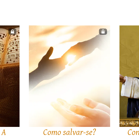
 A
Como salvar-se?
Con