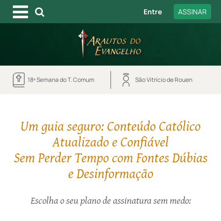
Entre
ASSINAR
18ª Semana do T. Comum
São Vitrício de Rouen
Um guia seguro: Conteúdo Católico
Atualizado e Confiável
Sem Perder Tempo com Fontes Dúbias
e Desinformação
Escolha o seu plano de assinatura sem medo: