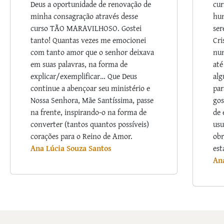
Deus a oportunidade de renovação de
cur
minha consagração através desse
hum
curso TÃO MARAVILHOSO. Gostei
ser
tanto! Quantas vezes me emocionei
Cri
com tanto amor que o senhor deixava
nu
em suas palavras, na forma de
até
explicar/exemplificar… Que Deus
alg
continue a abençoar seu ministério e
par
Nossa Senhora, Mãe Santíssima, passe
gos
na frente, inspirando-o na forma de
de 
converter (tantos quantos possíveis)
usu
corações para o Reino de Amor.
obr
Ana Lúcia Souza Santos
est
An