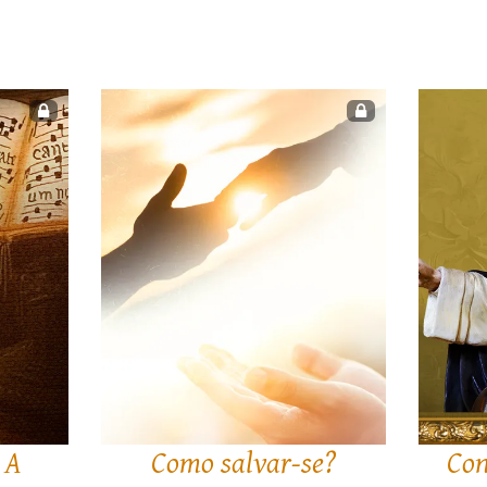
 A
Como salvar-se?
Con