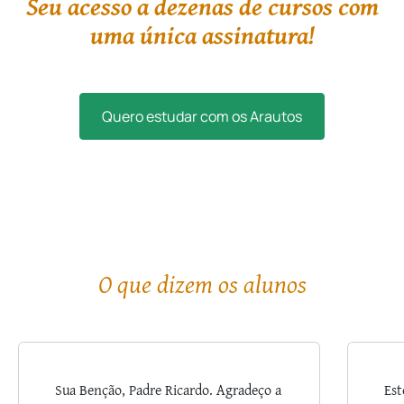
Seu acesso a dezenas de cursos com
uma única assinatura!
Quero estudar com os Arautos
O que dizem os alunos
Sua Benção, Padre Ricardo. Agradeço a
Est