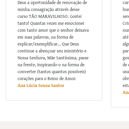
Deus a oportunidade de renovação de
cur
minha consagração através desse
hum
curso TÃO MARAVILHOSO. Gostei
ser
tanto! Quantas vezes me emocionei
Cri
com tanto amor que o senhor deixava
nu
em suas palavras, na forma de
até
explicar/exemplificar… Que Deus
alg
continue a abençoar seu ministério e
par
Nossa Senhora, Mãe Santíssima, passe
gos
na frente, inspirando-o na forma de
de 
converter (tantos quantos possíveis)
usu
corações para o Reino de Amor.
obr
Ana Lúcia Souza Santos
est
An