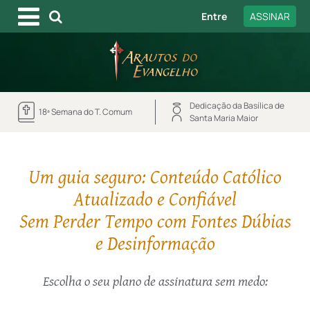
Entre
ASSINAR
Dedicação da Basílica de
18ª Semana do T. Comum
Santa Maria Maior
Um guia seguro: Conteúdo Católico
Atualizado e Confiável
Sem Perder Tempo com Fontes Dúbias
e Desinformação
Escolha o seu plano de assinatura sem medo: