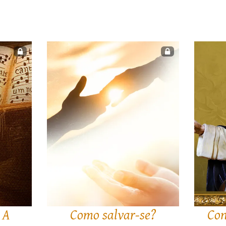
 A
Como salvar-se?
Con