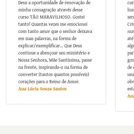
Deus a oportunidade de renovação de
cur
minha consagração através desse
hum
curso TÃO MARAVILHOSO. Gostei
ser
tanto! Quantas vezes me emocionei
Cri
com tanto amor que o senhor deixava
nu
em suas palavras, na forma de
até
explicar/exemplificar… Que Deus
alg
continue a abençoar seu ministério e
par
Nossa Senhora, Mãe Santíssima, passe
gos
na frente, inspirando-o na forma de
de 
converter (tantos quantos possíveis)
usu
corações para o Reino de Amor.
obr
Ana Lúcia Souza Santos
est
An