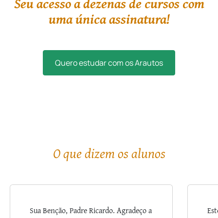
Seu acesso a dezenas de cursos com
uma única assinatura!
Quero estudar com os Arautos
O que dizem os alunos
Sua Benção, Padre Ricardo. Agradeço a
Est