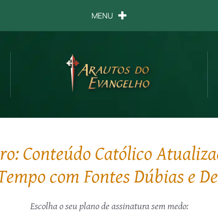
MENU
o: Conteúdo Católico Atualiza
Tempo com Fontes Dúbias e D
Escolha o seu plano de assinatura sem medo: