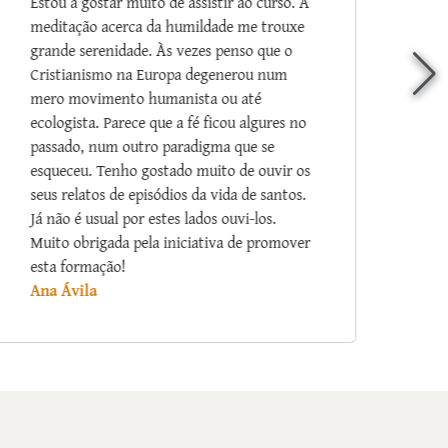
Salve Maria! Muitíssimo interessante os
fatos, nos ajudam a crescer mais no amor e
na fé! Que Nossa Senhora abençoe aos
Padres Arautos por tão substancioso e
riquíssimo apostolado.
Marina de Freitas