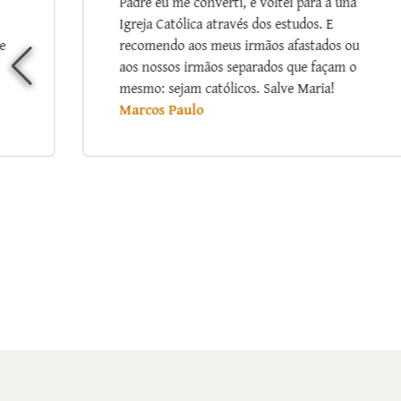
a
Sua Benção, Padre Ricardo. Agradeço a
Deus a oportunidade de renovação de
u
minha consagração através desse curso
o
TÃO MARAVILHOSO. Gostei tanto! Quantas
vezes me emocionei com tanto amor que o
senhor deixava em suas palavras, na forma
de explicar/exemplificar… Que Deus
continue a abençoar seu ministério e Nossa
Senhora, Mãe Santíssima, passe na frente,
inspirando-o na forma de converter (tantos
quantos possíveis) corações para o Reino de
Amor.
Ana Lúcia Souza Santos