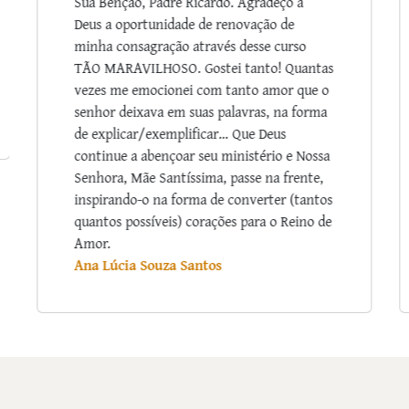
Estou a gostar muito de assistir ao curso. A
meditação acerca da humildade me trouxe
grande serenidade. Às vezes penso que o
Cristianismo na Europa degenerou num
mero movimento humanista ou até
ecologista. Parece que a fé ficou algures no
passado, num outro paradigma que se
esqueceu. Tenho gostado muito de ouvir os
seus relatos de episódios da vida de santos.
Já não é usual por estes lados ouvi-los.
Muito obrigada pela iniciativa de promover
esta formação!
Ana Ávila