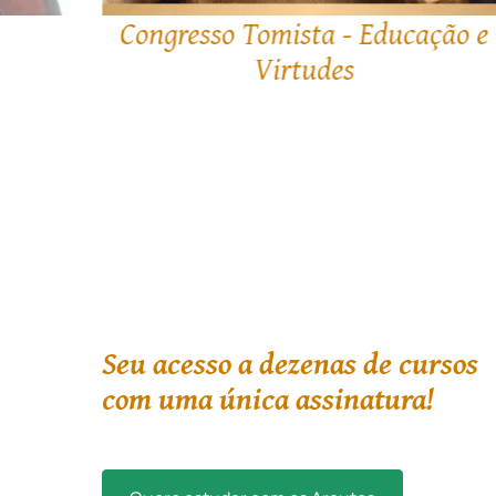
ção e
A Igreja canta: A história da
música no Ocidente
Seu acesso a dezenas de cursos
com uma única assinatura!