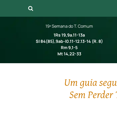
19ª Semana do T. Comum
1Rs 19,9a.11-13a
Sl 84(85),9ab-l0.11-12.13-14 (R. 8)
Rm 9,1-5
Mt 14,22-33
Um guia segur
Sem Perder 