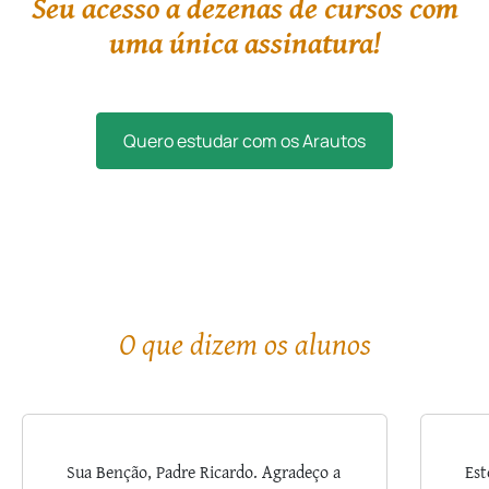
Seu acesso a dezenas de cursos com
uma única assinatura!
Quero estudar com os Arautos
O que dizem os alunos
Sua Benção, Padre Ricardo. Agradeço a
Est