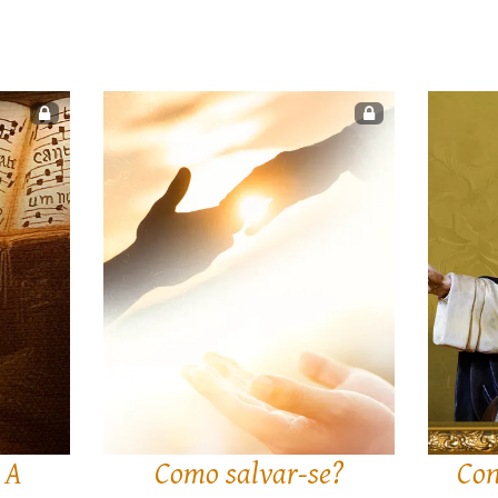
 A
Como salvar-se?
Con