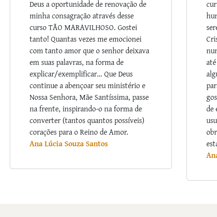
Deus a oportunidade de renovação de
cur
minha consagração através desse
hum
curso TÃO MARAVILHOSO. Gostei
ser
tanto! Quantas vezes me emocionei
Cri
com tanto amor que o senhor deixava
nu
em suas palavras, na forma de
até
explicar/exemplificar… Que Deus
alg
continue a abençoar seu ministério e
par
Nossa Senhora, Mãe Santíssima, passe
gos
na frente, inspirando-o na forma de
de 
converter (tantos quantos possíveis)
usu
corações para o Reino de Amor.
obr
Ana Lúcia Souza Santos
est
An