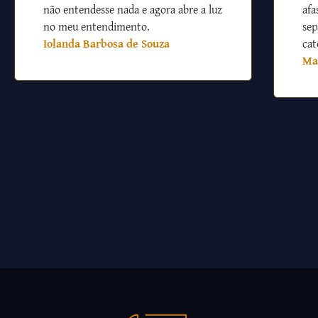
não entendesse nada e agora abre a luz
afa
no meu entendimento.
sep
Iolanda Barbosa de Souza
cat
Ma