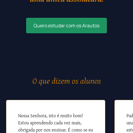
Quero estudar com os Arautos
O que dizem os alunos
Nossa Senhora, isto é muito bom!
Pad
Estou aprendendo cada vez mais,
una
obrigada por nos ensinar. É como se eu
est