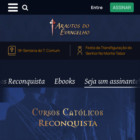
Entre
ASSINAR
Festa da Transfiguração do
18ª Semana do T. Comum
Senhor No Monte Tabor
os Reconquista
Ebooks
Seja um assinante!
Cursos Católicos
Reconquista