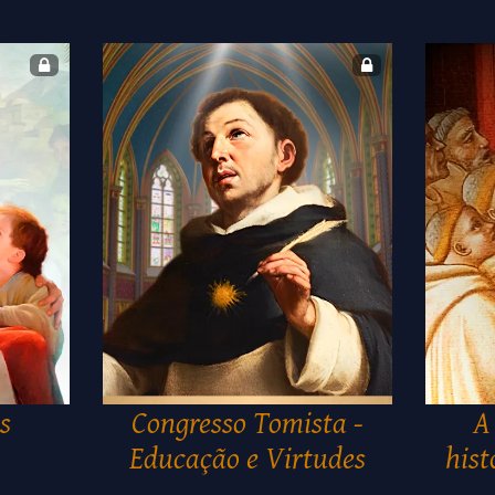
s
Congresso Tomista -
A
Educação e Virtudes
hist