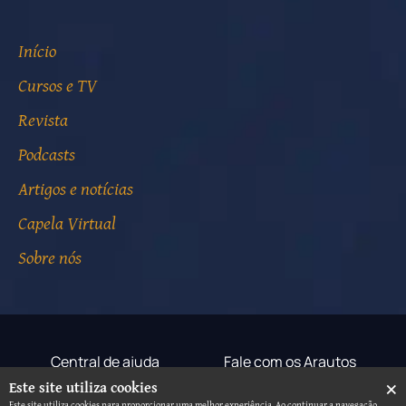
Início
Cursos e TV
Revista
Podcasts
Artigos e notícias
Capela Virtual
Sobre nós
Central de ajuda
Fale com os Arautos
×
Este site utiliza cookies
Termos de uso
Aviso de privacidade
Este site utiliza cookies para proporcionar uma melhor experiência. Ao continuar a navegação,