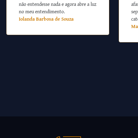
não entendesse nada e agora abre a luz
afa
no meu entendimento.
sep
Iolanda Barbosa de Souza
cat
Ma