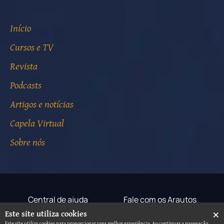
Início
Cursos e TV
Revista
Podcasts
Artigos e notícias
Capela Virtual
Sobre nós
Central de ajuda
Fale com os Arautos
×
Este site utiliza cookies
Termos de uso
Aviso de privacidade
Este site utiliza cookies para proporcionar uma melhor experiência. Ao continuar a navegação,