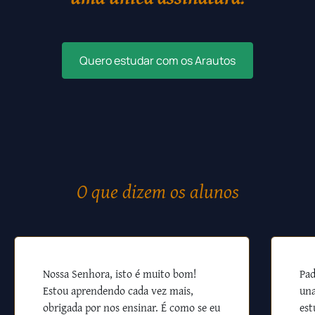
Quero estudar com os Arautos
O que dizem os alunos
Nossa Senhora, isto é muito bom!
Pad
Estou aprendendo cada vez mais,
una
obrigada por nos ensinar. É como se eu
est