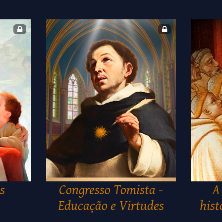
s
Congresso Tomista -
A
Educação e Virtudes
hist