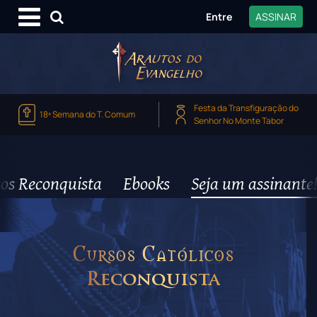
Entre
ASSINAR
Festa da Transfiguração do
18ª Semana do T. Comum
Senhor No Monte Tabor
os Reconquista
Ebooks
Seja um assinante!
Cursos Católicos
Reconquista