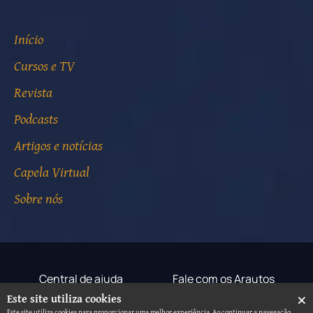
Início
Cursos e TV
Revista
Podcasts
Artigos e notícias
Capela Virtual
Sobre nós
Central de ajuda
Fale com os Arautos
×
Este site utiliza cookies
Termos de uso
Aviso de privacidade
Este site utiliza cookies para proporcionar uma melhor experiência. Ao continuar a navegação,