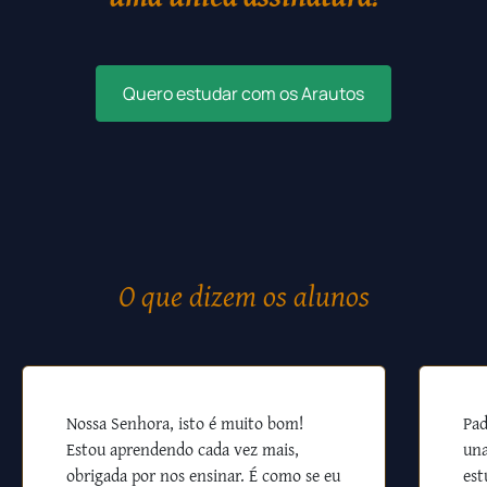
Quero estudar com os Arautos
O que dizem os alunos
Nossa Senhora, isto é muito bom!
Pad
Estou aprendendo cada vez mais,
una
obrigada por nos ensinar. É como se eu
est