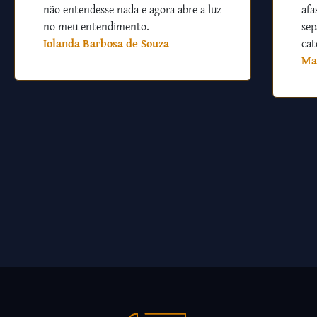
não entendesse nada e agora abre a luz
afa
no meu entendimento.
sep
Iolanda Barbosa de Souza
cat
Ma