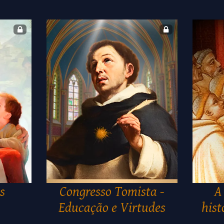
s
Congresso Tomista -
A
Educação e Virtudes
hist