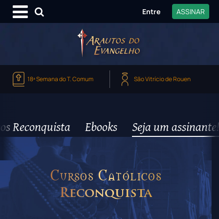
Entre
ASSINAR
18ª Semana do T. Comum
São Vitrício de Rouen
os Reconquista
Ebooks
Seja um assinante!
Cursos Católicos
Reconquista