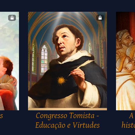
s
Congresso Tomista -
A
Educação e Virtudes
hist