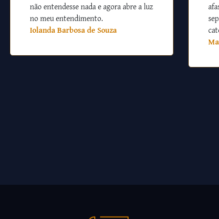
não entendesse nada e agora abre a luz
afa
no meu entendimento.
sep
Iolanda Barbosa de Souza
cat
Ma