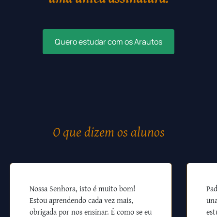
Quero estudar com os Arautos
O que dizem os alunos
Nossa Senhora, isto é muito bom!
Pad
Estou aprendendo cada vez mais,
una
obrigada por nos ensinar. É como se eu
est