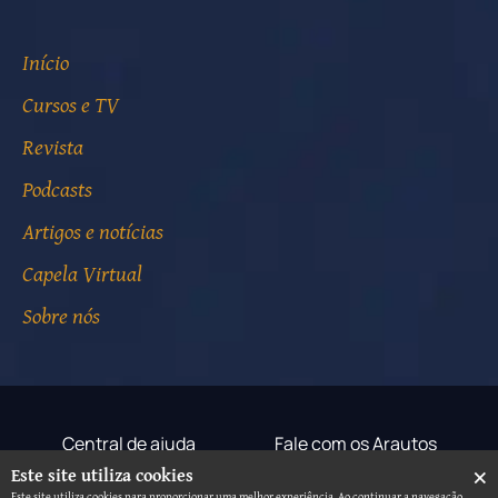
Início
Cursos e TV
Revista
Podcasts
Artigos e notícias
Capela Virtual
Sobre nós
Central de ajuda
Fale com os Arautos
×
Este site utiliza cookies
Termos de uso
Aviso de privacidade
Este site utiliza cookies para proporcionar uma melhor experiência. Ao continuar a navegação,