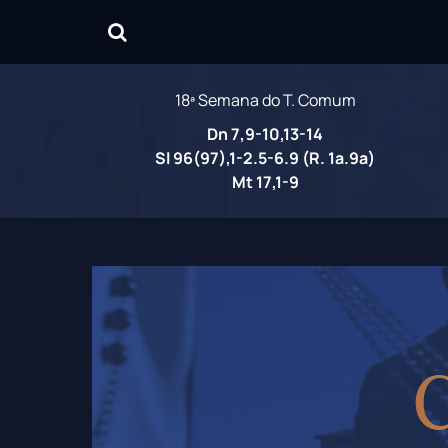
18ª Semana do T. Comum
Dn 7,9-10,13-14
Sl 96(97),1-2.5-6.9 (R. 1a.9a)
Mt 17,1-9
C