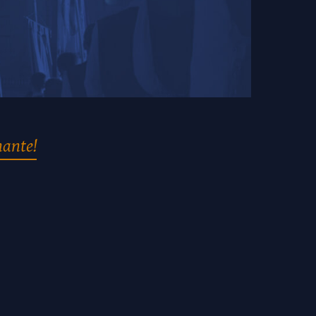
nante!