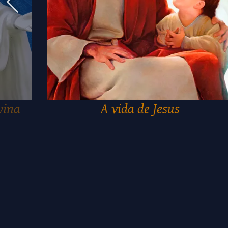
vina
A vida de Jesus