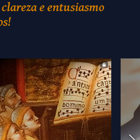
 clareza e entusiasmo
os!