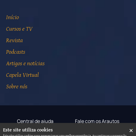
Início
Cursos e TV
Revista
Podcasts
Artigos e notícias
Capela Virtual
Sobre nós
Central de ajuda
Fale com os Arautos
×
Este site utiliza cookies
Termos de uso
Aviso de privacidade
Este site utiliza cookies para proporcionar uma melhor experiência. Ao continuar a navegação,