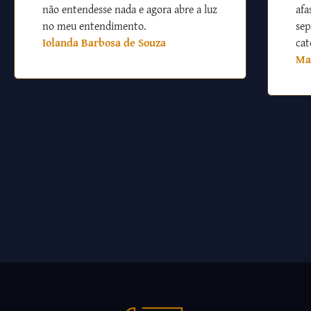
não entendesse nada e agora abre a luz
afa
no meu entendimento.
sep
Iolanda Barbosa de Souza
cat
Ma