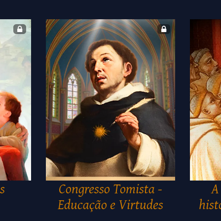
s
Congresso Tomista -
A
Educação e Virtudes
hist