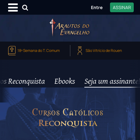
Entre
ASSINAR
18ª Semana do T. Comum
São Vitrício de Rouen
os Reconquista
Ebooks
Seja um assinante!
Cursos Católicos
Reconquista