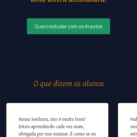
Quero estudar com os Arautos
O que dizem os alunos
Nossa Senhora, isto é muito bom!
Pad
Estou aprendendo cada vez mais,
una
obrigada por nos ensinar. É como se eu
est