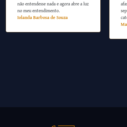
não entendesse nada e agora abre a luz
afa
no meu entendimento.
sep
Iolanda Barbosa de Souza
cat
Ma