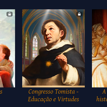
s
Congresso Tomista -
A
Educação e Virtudes
hist