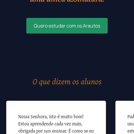
Quero estudar com os Arautos
O que dizem os alunos
Nossa Senhora, isto é muito bom!
Pad
Estou aprendendo cada vez mais,
una
obrigada por nos ensinar. É como se eu
est