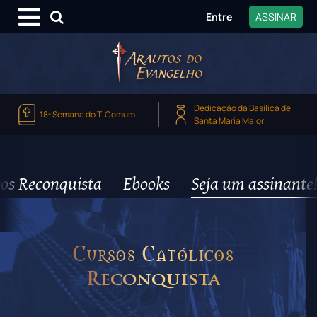
Entre
ASSINAR
Dedicação da Basílica de
18ª Semana do T. Comum
Santa Maria Maior
os Reconquista
Ebooks
Seja um assinante!
Cursos Católicos
Reconquista