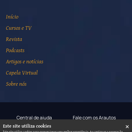
Início
Cursos e TV
Revista
Podcasts
Artigos e notícias
Capela Virtual
Sobre nós
Central de ajuda
Fale com os Arautos
×
Este site utiliza cookies
Termos de uso
Aviso de privacidade
Este site utiliza cookies para proporcionar uma melhor experiência. Ao continuar a navegação,