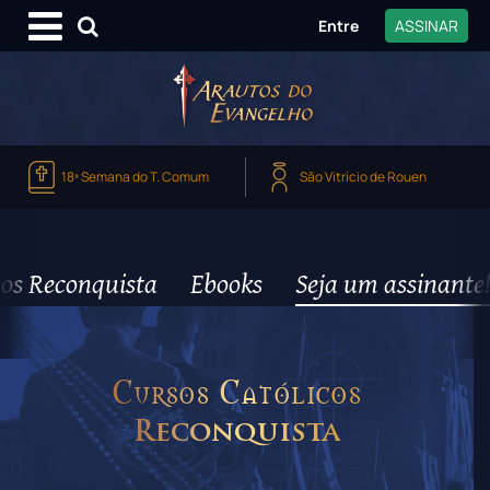
Entre
ASSINAR
18ª Semana do T. Comum
São Vitrício de Rouen
os Reconquista
Ebooks
Seja um assinante!
Cursos Católicos
Reconquista