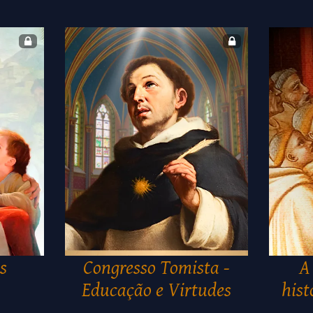
s
Congresso Tomista -
A
Educação e Virtudes
hist