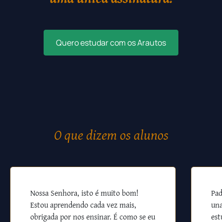
Quero estudar com os Arautos
O que dizem os alunos
Nossa Senhora, isto é muito bom!
Pad
Estou aprendendo cada vez mais,
una
obrigada por nos ensinar. É como se eu
est