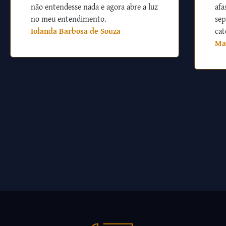
não entendesse nada e agora abre a luz
afa
no meu entendimento.
sep
Iolanda Barbosa de Souza
cat
Ma