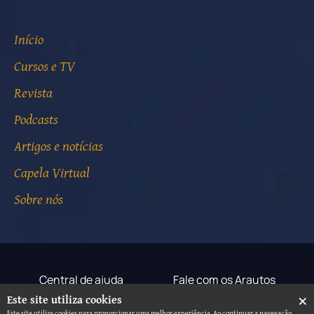
Início
Cursos e TV
Revista
Podcasts
Artigos e notícias
Capela Virtual
Sobre nós
Central de ajuda
Fale com os Arautos
×
Este site utiliza cookies
Termos de uso
Aviso de privacidade
Este site utiliza cookies para proporcionar uma melhor experiência. Ao continuar a navegação,