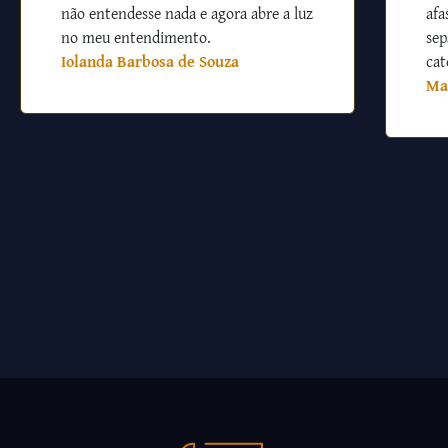
não entendesse nada e agora abre a luz
afa
no meu entendimento.
sep
Iolanda Barbosa de Souza
cat
Ma