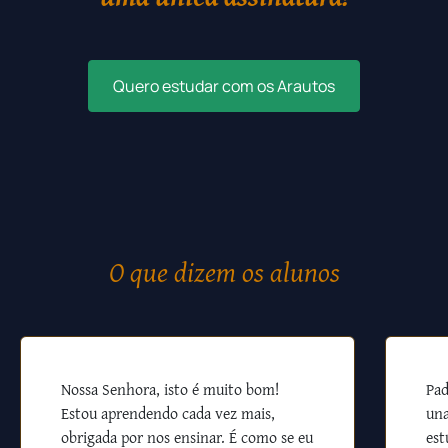
Quero estudar com os Arautos
O que dizem os alunos
Nossa Senhora, isto é muito bom!
Pad
Estou aprendendo cada vez mais,
una
obrigada por nos ensinar. É como se eu
est