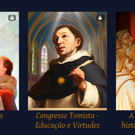
s
Congresso Tomista -
A
Educação e Virtudes
hist