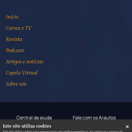
Início
Cursos e TV
Revista
Podcasts
Artigos e notícias
Capela Virtual
Sobre nós
Central de ajuda
Fale com os Arautos
×
Este site utiliza cookies
Termos de uso
Aviso de privacidade
Este site utiliza cookies para proporcionar uma melhor experiência. Ao continuar a navegação,