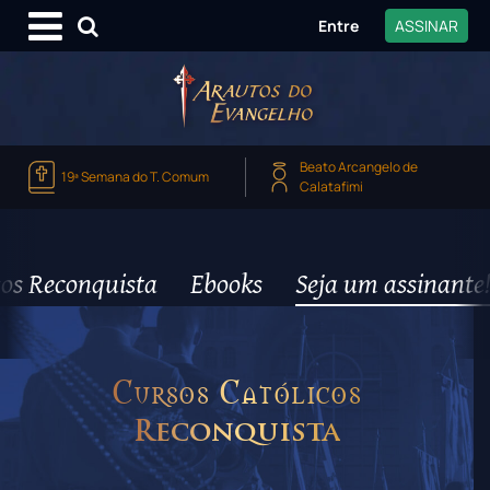
Entre
ASSINAR
Beato Arcangelo de
19ª Semana do T. Comum
Calatafimi
os Reconquista
Ebooks
Seja um assinante!
Cursos Católicos
Reconquista