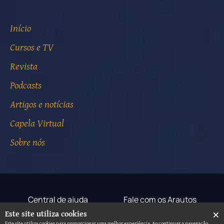
Início
Cursos e TV
Revista
Podcasts
Artigos e notícias
Capela Virtual
Sobre nós
Central de ajuda
Fale com os Arautos
×
Este site utiliza cookies
Termos de uso
Aviso de privacidade
Este site utiliza cookies para proporcionar uma melhor experiência. Ao continuar a navegação,