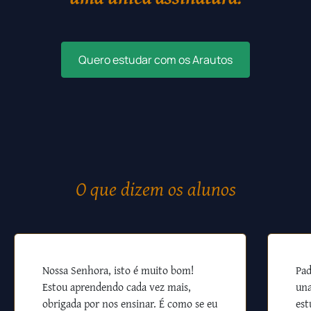
Quero estudar com os Arautos
O que dizem os alunos
Nossa Senhora, isto é muito bom!
Pad
Estou aprendendo cada vez mais,
una
obrigada por nos ensinar. É como se eu
est