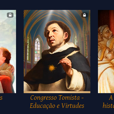
s
Congresso Tomista -
A
Educação e Virtudes
hist