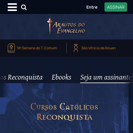
Entre
ASSINAR
18ª Semana do T. Comum
São Vitrício de Rouen
os Reconquista
Ebooks
Seja um assinante!
Cursos Católicos
Reconquista