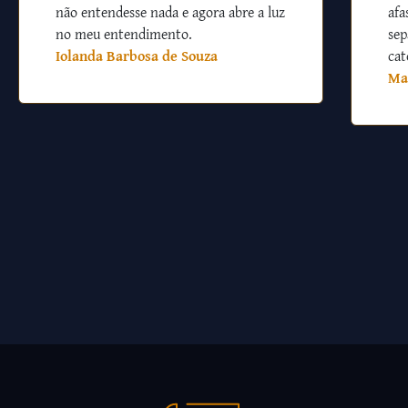
não entendesse nada e agora abre a luz
afa
no meu entendimento.
sep
Iolanda Barbosa de Souza
cat
Ma