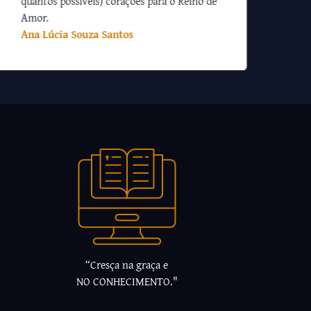
quantos possíveis) corações para o Reino de
Amor.
Ana Lúcia Souza Santos
“Cresça na graça e
NO CONHECIMENTO."