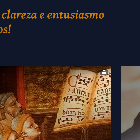
 clareza e entusiasmo
os!