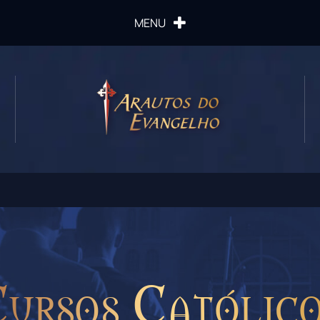
MENU
ursos Católic