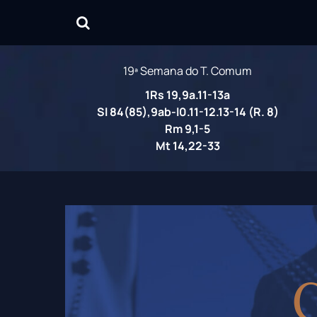
19ª Semana do T. Comum
1Rs 19,9a.11-13a
Sl 84(85),9ab-l0.11-12.13-14 (R. 8)
Rm 9,1-5
Mt 14,22-33
C