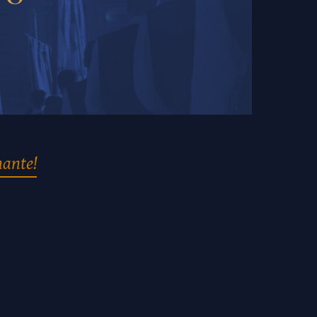
nante!