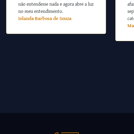
não entendesse nada e agora abre a luz
afa
no meu entendimento.
sep
Iolanda Barbosa de Souza
cat
Ma