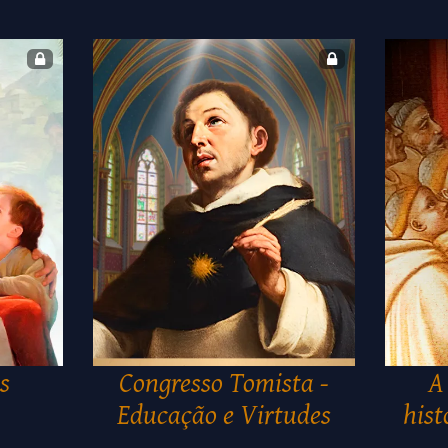
s
Congresso Tomista -
A
Educação e Virtudes
hist