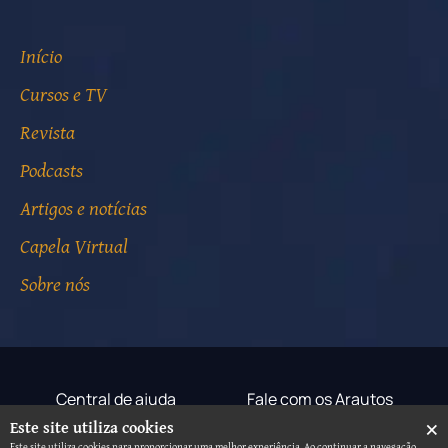
Início
Cursos e TV
Revista
Podcasts
Artigos e notícias
Capela Virtual
Sobre nós
Central de ajuda
Fale com os Arautos
×
Este site utiliza cookies
Termos de uso
Aviso de privacidade
Este site utiliza cookies para proporcionar uma melhor experiência. Ao continuar a navegação,