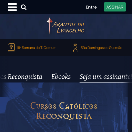
Entre
ASSINAR
18ª Semana do T. Comum
São Domingos de Gusmão
os Reconquista
Ebooks
Seja um assinante!
Cursos Católicos
Reconquista