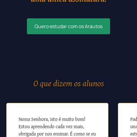
Quero estudar com os Arautos
O que dizem os alunos
Nossa Senhora, isto é muito bom!
Pad
Estou aprendendo cada vez mais,
una
obrigada por nos ensinar. É como se eu
est