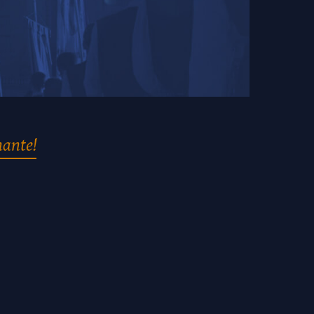
nante!