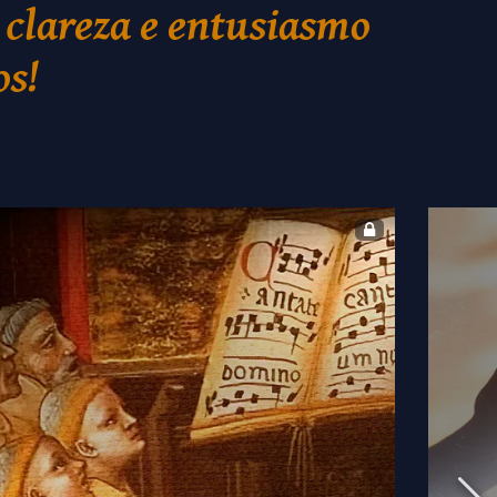
 clareza e entusiasmo
os!