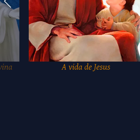
vina
A vida de Jesus