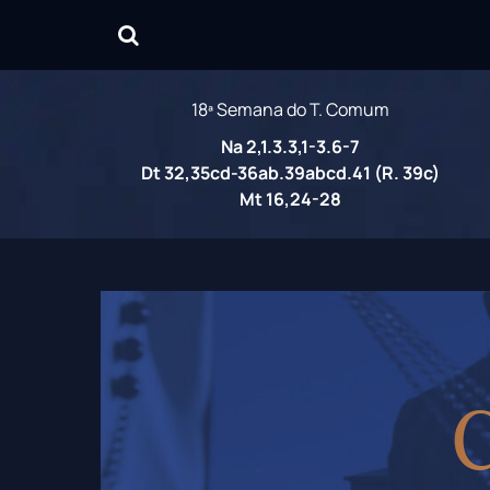
18ª Semana do T. Comum
Na 2,1.3.3,1-3.6-7
Dt 32,35cd-36ab.39abcd.41 (R. 39c)
Mt 16,24-28
C