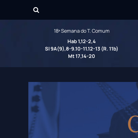
18ª Semana do T. Comum
Hab 1,12-2,4
Sl 9A(9),8-9.10-11.12-13 (R. 11b)
Mt 17,14-20
C