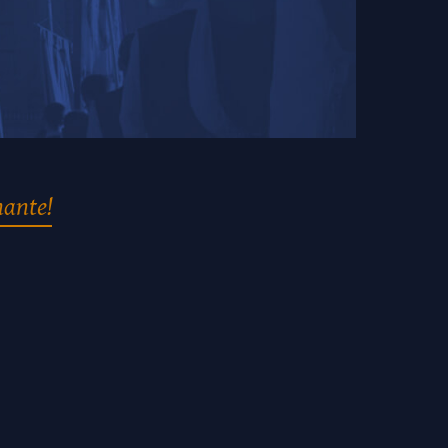
nante!