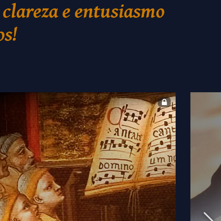
 clareza e entusiasmo
os!