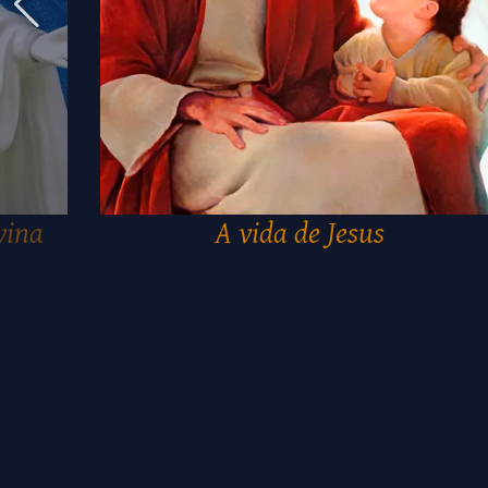
vina
A vida de Jesus