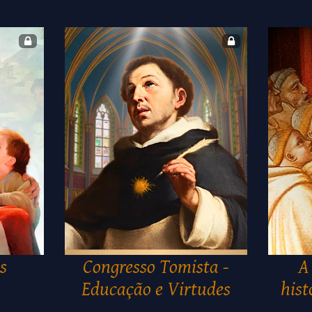
s
Congresso Tomista -
A
Educação e Virtudes
hist