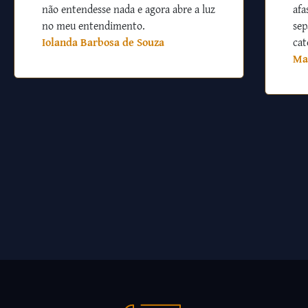
não entendesse nada e agora abre a luz
afa
no meu entendimento.
sep
Iolanda Barbosa de Souza
cat
Ma