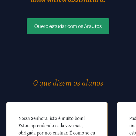
Quero estudar com os Arautos
O que dizem os alunos
Nossa Senhora, isto é muito bom!
Pad
Estou aprendendo cada vez mais,
una
obrigada por nos ensinar. É como se eu
est