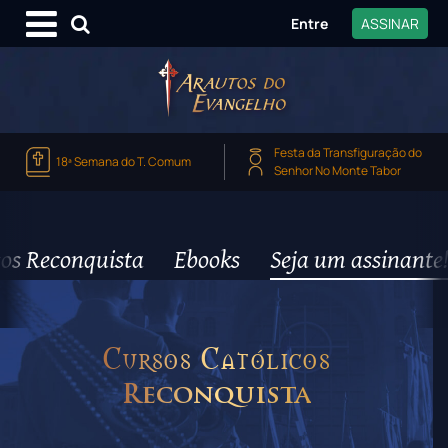
Entre
ASSINAR
Festa da Transfiguração do
18ª Semana do T. Comum
Senhor No Monte Tabor
os Reconquista
Ebooks
Seja um assinante!
Cursos Católicos
Reconquista