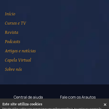
Início
Cursos e TV
Revista
Podcasts
Artigos e notícias
Capela Virtual
Sobre nós
Central de ajuda
Fale com os Arautos
×
Este site utiliza cookies
Termos de uso
Aviso de privacidade
Este site utiliza cookies para proporcionar uma melhor experiência. Ao continuar a navegação,