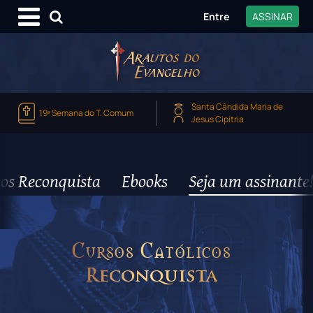
Entre
ASSINAR
Santa Cândida Maria de
19ª Semana do T. Comum
Jesus Cipitria
os Reconquista
Ebooks
Seja um assinante!
Cursos Católicos
Reconquista