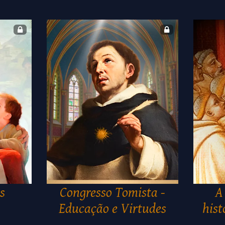
s
Congresso Tomista -
A
Educação e Virtudes
hist