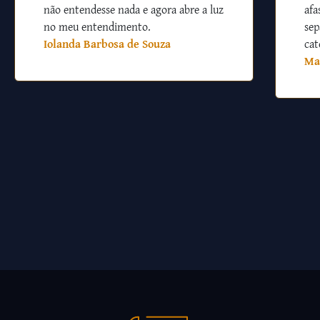
não entendesse nada e agora abre a luz
afa
no meu entendimento.
sep
Iolanda Barbosa de Souza
cat
Ma