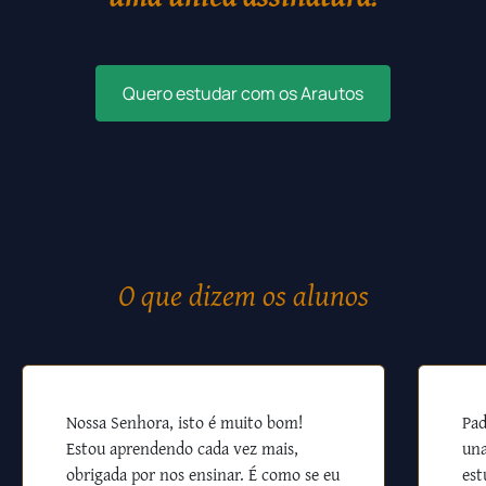
Quero estudar com os Arautos
O que dizem os alunos
Nossa Senhora, isto é muito bom!
Pad
Estou aprendendo cada vez mais,
una
obrigada por nos ensinar. É como se eu
est