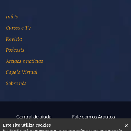
Início
Cursos e TV
Revista
Podcasts
Artigos e notícias
Capela Virtual
Sobre nós
Central de ajuda
Fale com os Arautos
×
Este site utiliza cookies
Termos de uso
Aviso de privacidade
Este site utiliza cookies para proporcionar uma melhor experiência. Ao continuar a navegação,