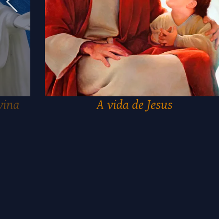
vina
A vida de Jesus