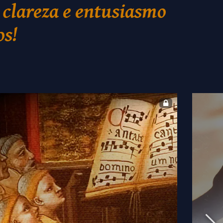
 clareza e entusiasmo
os!