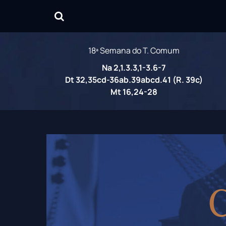
18ª Semana do T. Comum
Na 2,1.3.3,1-3.6-7
Dt 32,35cd-36ab.39abcd.41 (R. 39c)
Mt 16,24-28
C