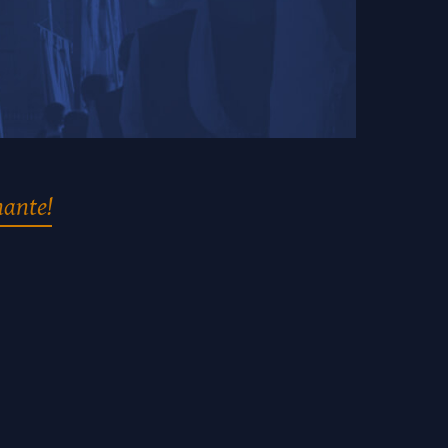
nante!