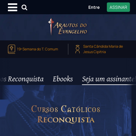
Entre
ASSINAR
Santa Cândida Maria de
19ª Semana do T. Comum
Jesus Cipitria
os Reconquista
Ebooks
Seja um assinante!
Cursos Católicos
Reconquista