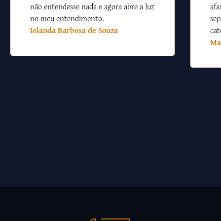
não entendesse nada e agora abre a luz
afa
no meu entendimento.
sep
Iolanda Barbosa de Souza
cat
Ma