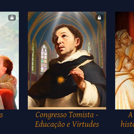
s
Congresso Tomista -
A
Educação e Virtudes
hist