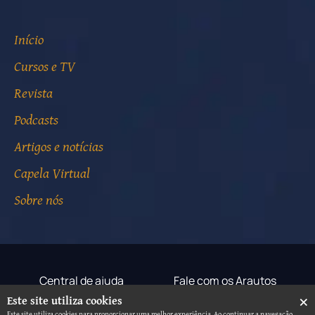
Início
Cursos e TV
Revista
Podcasts
Artigos e notícias
Capela Virtual
Sobre nós
Central de ajuda
Fale com os Arautos
×
Este site utiliza cookies
Termos de uso
Aviso de privacidade
Este site utiliza cookies para proporcionar uma melhor experiência. Ao continuar a navegação,