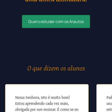
Quero estudar com os Arautos
O que dizem os alunos
Nossa Senhora, isto é muito bom!
Pad
Estou aprendendo cada vez mais,
una
obrigada por nos ensinar. É como se eu
est