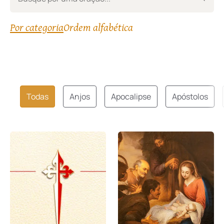
Por categoria
Ordem alfabética
Todas
Anjos
Apocalipse
Apóstolos