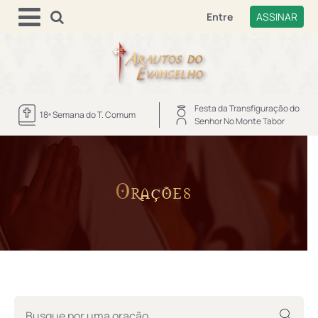
Entre
ASSINAR
Festa da Transfiguração do
18ª Semana do T. Comum
Senhor No Monte Tabor
Orações