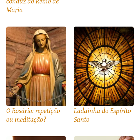
conduz ao Reino de
Maria
O Rosário: repetição
Ladainha do Espírito
ou meditação?
Santo