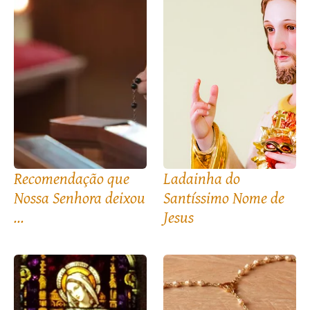
Recomendação que
Ladainha do
Nossa Senhora deixou
Santíssimo Nome de
...
Jesus