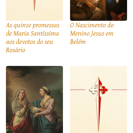
As quinze promessas
O Nascimento do
de Maria Santíssima
Menino Jesus em
aos devotos do seu
Belém
Rosário