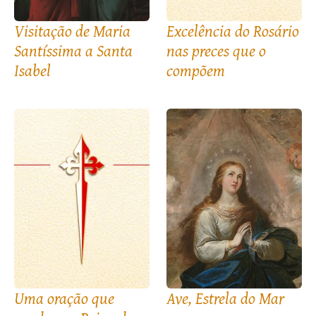
Visitação de Maria
Excelência do Rosário
Santíssima a Santa
nas preces que o
Isabel
compõem
Uma oração que
Ave, Estrela do Mar