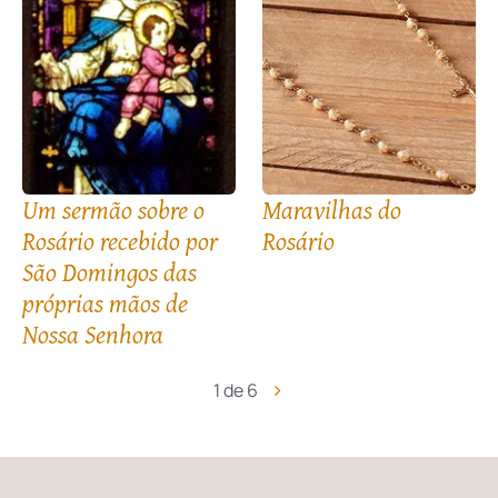
Um sermão sobre o
Maravilhas do
Rosário recebido por
Rosário
São Domingos das
próprias mãos de
Nossa Senhora
1 de 6