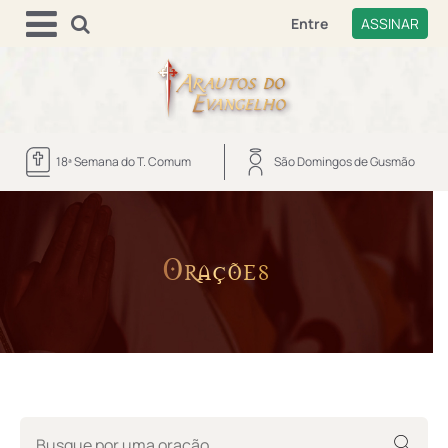
Entre
ASSINAR
18ª Semana do T. Comum
São Domingos de Gusmão
Orações