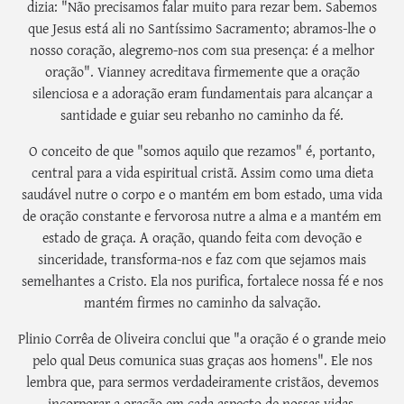
dizia: "Não precisamos falar muito para rezar bem. Sabemos
que Jesus está ali no Santíssimo Sacramento; abramos-lhe o
nosso coração, alegremo-nos com sua presença: é a melhor
oração". Vianney acreditava firmemente que a oração
silenciosa e a adoração eram fundamentais para alcançar a
santidade e guiar seu rebanho no caminho da fé.
O conceito de que "somos aquilo que rezamos" é, portanto,
central para a vida espiritual cristã. Assim como uma dieta
saudável nutre o corpo e o mantém em bom estado, uma vida
de oração constante e fervorosa nutre a alma e a mantém em
estado de graça. A oração, quando feita com devoção e
sinceridade, transforma-nos e faz com que sejamos mais
semelhantes a Cristo. Ela nos purifica, fortalece nossa fé e nos
mantém firmes no caminho da salvação.
Plinio Corrêa de Oliveira conclui que "a oração é o grande meio
pelo qual Deus comunica suas graças aos homens". Ele nos
lembra que, para sermos verdadeiramente cristãos, devemos
incorporar a oração em cada aspecto de nossas vidas,