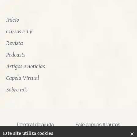
Início
Cursos e TV
Revista
Podcasts
Artigos e notícias
Capela Virtual
Sobre nós
Central de ajuda
Fale com os Arautos
×
Este site utiliza cookies
Termos de uso
Aviso de privacidade