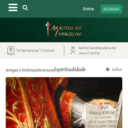
Entre
ASSINAR
Santa Cândida Maria de
19ª Semana do T. Comum
Jesus Cipitria
Espiritualidade
Voltar
Artigos e Notícias
Diversos