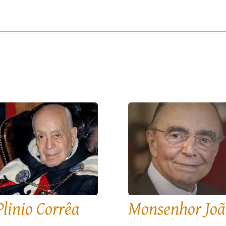
Plinio Corrêa
Monsenhor Joã