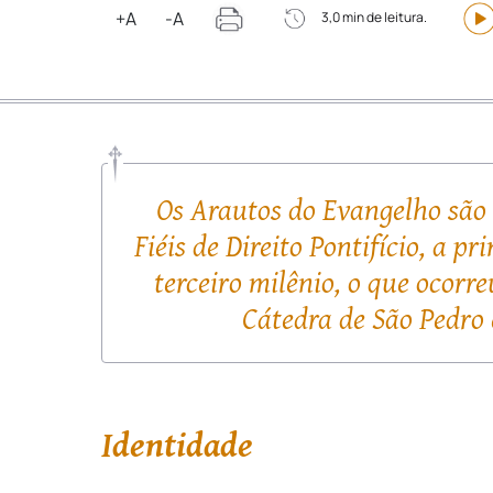
+A
-A
3,0 min de leitura.
Os Arautos do Evangelho são
Fiéis de Direito Pontifício, a p
terceiro milênio, o que ocorre
Cátedra de São Pedro e
Identidade