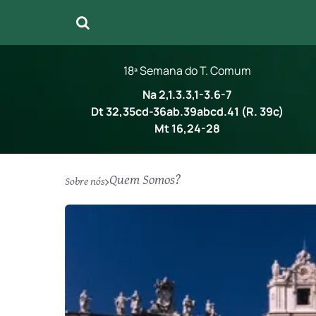
18ª Semana do T. Comum
Na 2,1.3.3,1-3.6-7
Dt 32,35cd-36ab.39abcd.41 (R. 39c)
Mt 16,24-28
Quem Somos?
Sobre nós