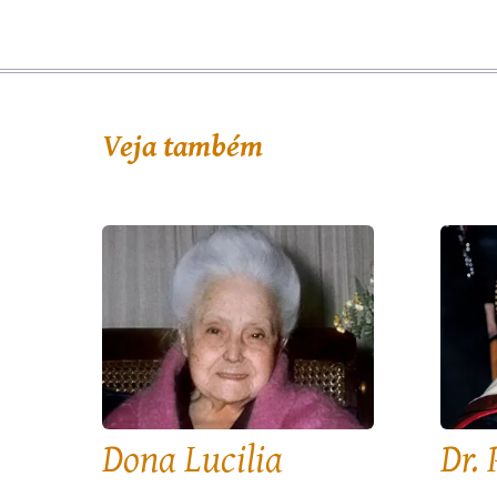
Veja também
Dona Lucilia
Dr. 