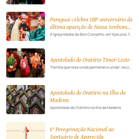
Paraguai celebra 108º aniversário da
última aparição de Nossa Senhora
de Fátima
A Igreja Madre do Bom Conselho, em Ypacaraí, foi palco da solene celebração em honra ao 108º aniversário da última aparição de Nossa Senhora em Fátima, presidida pelo Núncio Apostólico do Paraguai.
Apostolado do Oratório Timor-Leste
“Família que reza unida permanece unida”, recordava São João Paulo II. Promovendo a união das famílias em Maria, o Apostolado do Oratório vem trazendo abundantes frutos espirituais.
Apostolado do Oratório na Ilha da
Madeira
Apostolado do Oratório na Ilha da Madeira
6° Peregrinação Nacional ao
Santuário de Aparecida