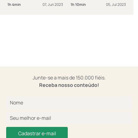
Garantia de salvação
1h 4min
07, Jun 2023
1h 10min
05, Jul 2023
#06
Junte-se a mais de 150.000 fiéis.
Receba nosso conteúdo!
Cadastrar e-mail