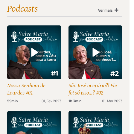
Podcasts
Ver mais
Nossa Senhora de
São José operário?! Ele
Lourdes #01
foi só isso...? #02
59min
01, Fev 2023
1h 3min
01, Mar 2023