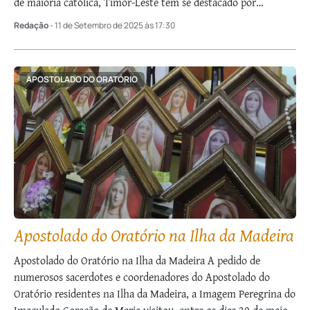
de maioria católica, Timor-Leste tem se destacado por
iniciativas como o Mês Missionário, …
Redação
- 11 de Setembro de 2025 às 17:30
APOSTOLADO DO ORATÓRIO
Apostolado do Oratório na Ilha da Madeira
Apostolado do Oratório na Ilha da Madeira A pedido de
numerosos sacerdotes e coordenadores do Apostolado do
Oratório residentes na Ilha da Madeira, a Imagem Peregrina do