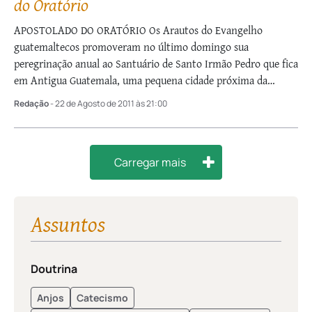
do Oratório
APOSTOLADO DO ORATÓRIO Os Arautos do Evangelho
guatemaltecos promoveram no último domingo sua
peregrinação anual ao Santuário de Santo Irmão Pedro que fica
em Antigua Guatemala, uma pequena cidade próxima da
capital do país. Os peregrinos eram cerca de mil …
Redação
- 22 de Agosto de 2011 às 21:00
Carregar mais
Assuntos
Doutrina
Anjos
Catecismo