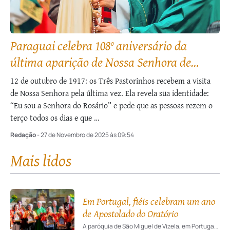
Paraguai celebra 108º aniversário da
última aparição de Nossa Senhora de
Fátima
12 de outubro de 1917: os Três Pastorinhos recebem a visita
de Nossa Senhora pela última vez. Ela revela sua identidade:
“Eu sou a Senhora do Rosário” e pede que as pessoas rezem o
terço todos os dias e que …
Redação
- 27 de Novembro de 2025 às 09:54
Mais lidos
Em Portugal, fiéis celebram um ano
de Apostolado do Oratório
A paróquia de São Miguel de Vizela, em Portugal, realizou cerimônia festiva para celebrar um ano da saída em missão dos cinco primeiros Oratórios de Nossa Senhora de Fátima naquela comunidade.