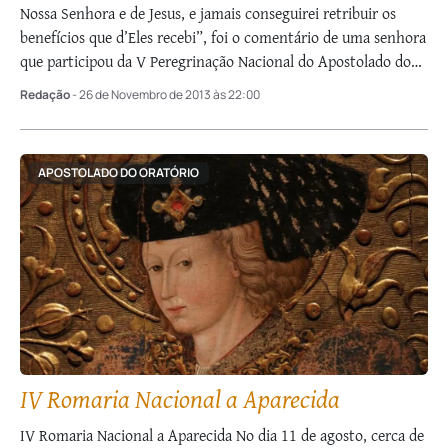
Nossa Senhora e de Jesus, e jamais conseguirei retribuir os
benefícios que d’Eles recebi”, foi o comentário de uma senhora
que participou da V Peregrinação Nacional do Apostolado do
Oratório a …
Redação
- 26 de Novembro de 2013 às 22:00
APOSTOLADO DO ORATÓRIO
IV Romaria Nacional a Aparecida
IV Romaria Nacional a Aparecida No dia 11 de agosto, cerca de