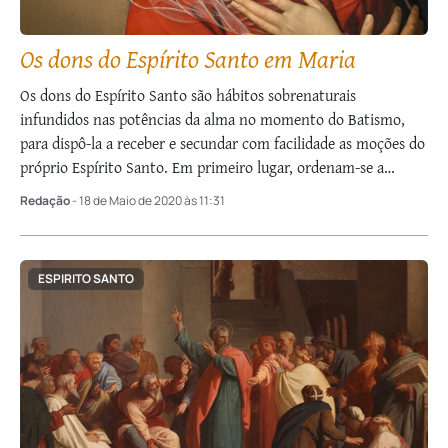
Os dons do Espírito Santo em Maria
Os dons do Espírito Santo são hábitos sobrenaturais
infundidos nas potências da alma no momento do Batismo,
para dispô-la a receber e secundar com facilidade as moções do
próprio Espírito Santo. Em primeiro lugar, ordenam-se a
receber a moção divina, …
Redação
- 18 de Maio de 2020 às 11:31
ESPIRITO SANTO