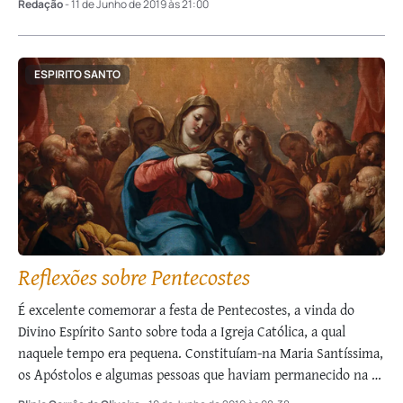
Redação
- 11 de Junho de 2019 às 21:00
ESPIRITO SANTO
Reflexões sobre Pentecostes
É excelente comemorar a festa de Pentecostes, a vinda do
Divino Espírito Santo sobre toda a Igreja Católica, a qual
naquele tempo era pequena. Constituíam-na Maria Santíssima,
os Apóstolos e algumas pessoas que haviam permanecido na fé
em Nosso Senhor …