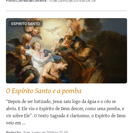
Plinio Corrêa de Oliveira
- 10 de Junho de 2019 às 08:38
ESPIRITO SANTO
O Espírito Santo e a pomba
“Depois de ser batizado, Jesus saiu logo da água e o céu se
abriu. E Ele viu o Espírito de Deus descer, como uma pomba, e
vir sobre Ele”. O texto Sagrado é claríssimo, o Espírito de Deus
veio em …
Redação
- 9 de Junho de 2019 às 21:00