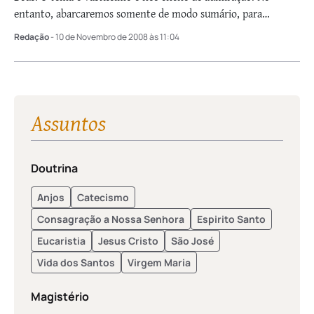
entanto, abarcaremos somente de modo sumário, para
compreender cada conceito e o seu significado. — A …
Redação
- 10 de Novembro de 2008 às 11:04
Assuntos
Doutrina
Anjos
Catecismo
Consagração a Nossa Senhora
Espirito Santo
Eucaristia
Jesus Cristo
São José
Vida dos Santos
Virgem Maria
Magistério