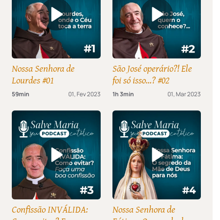
Nossa Senhora de
São José operário?! Ele
Lourdes #01
foi só isso...? #02
59min
01, Fev 2023
1h 3min
01, Mar 2023
Confissão INVÁLIDA:
Nossa Senhora de