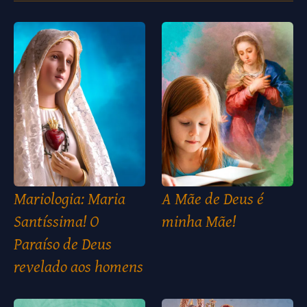
Mariologia: Maria
A Mãe de Deus é
Santíssima! O
minha Mãe!
Paraíso de Deus
revelado aos homens