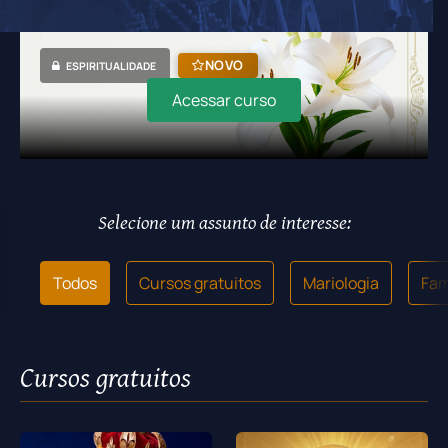
NOVO
ESPIRITUALIDADE
Acessar curso
Selecione um assunto de interesse:
Todos
Cursos gratuitos
Mariologia
Fam
Cursos gratuitos