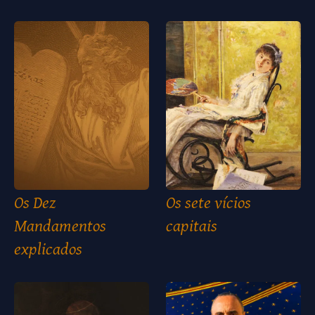
Os Dez
Os sete vícios
Mandamentos
capitais
explicados