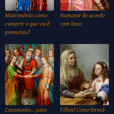
Matrimônio: como
Namorar de acordo
cumprir o que você
com Deus
prometeu?
Casamento... para
Filhos! Como formá-