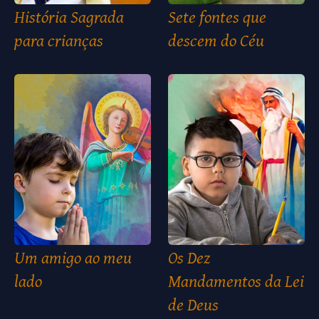
História Sagrada
Sete fontes que
para crianças
descem do Céu
Um amigo ao meu
Os Dez
lado
Mandamentos da Lei
de Deus