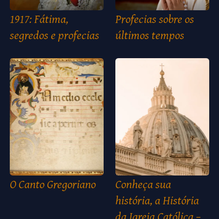
1917: Fátima,
Profecias sobre os
segredos e profecias
últimos tempos
O Canto Gregoriano
Conheça sua
história, a História
da Igreja Católica –