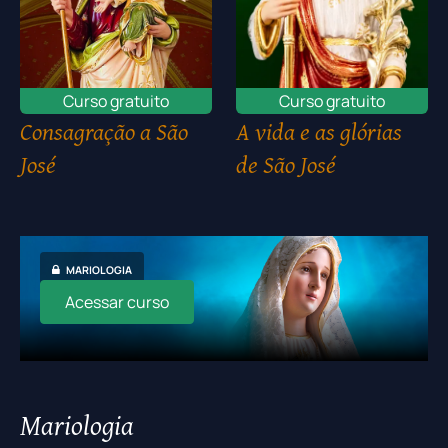
Curso gratuito
Curso gratuito
Consagração a São
A vida e as glórias
José
de São José
MARIOLOGIA
Acessar curso
Mariologia