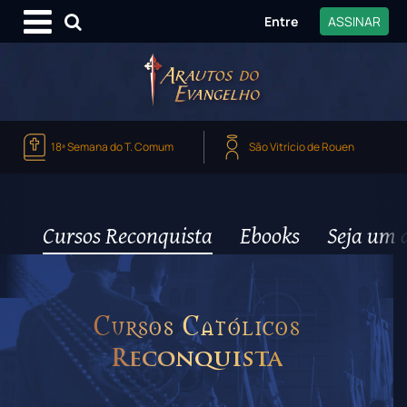
Entre
ASSINAR
18ª Semana do T. Comum
São Vitrício de Rouen
Cursos Reconquista
Ebooks
Seja um 
Cursos Católicos
Reconquista