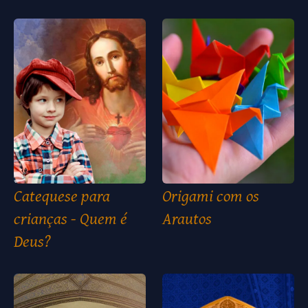
Catequese para
Origami com os
crianças - Quem é
Arautos
Deus?