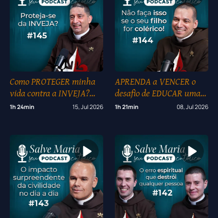
Como PROTEGER minha
APRENDA a VENCER o
vida contra a INVEJA?
desafio de EDUCAR uma
#145
criança COLÉRICA! #144
1h 24min
15, Jul 2026
1h 21min
08, Jul 2026