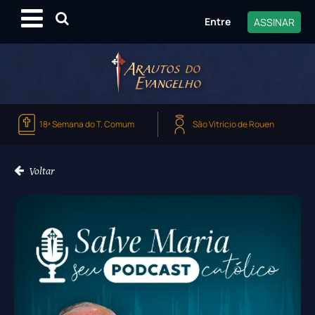
Entre
ASSINAR
18ª Semana do T. Comum
São Vitrício de Rouen
Voltar