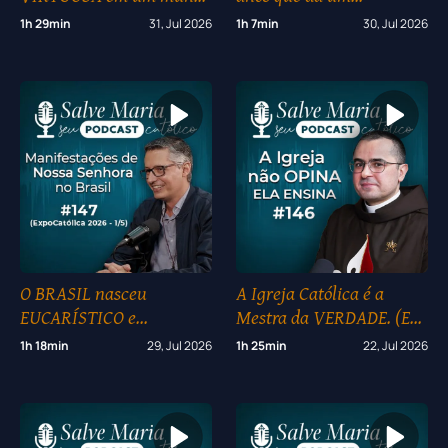
que ODEIA a FÉ? I
testemunho COMOVENTE
1h 29min
31, Jul 2026
1h 7min
30, Jul 2026
ExpoCatólica 2026 (3/5)
para todo o MUNDO I
ExpoCatólica 2026 (2/5)
O BRASIL nasceu
A Igreja Católica é a
EUCARÍSTICO e
Mestra da VERDADE. (E
MARIANO I ExpoCatólica
nós vamos provar!) #146
1h 18min
29, Jul 2026
1h 25min
22, Jul 2026
2026 (1/5)