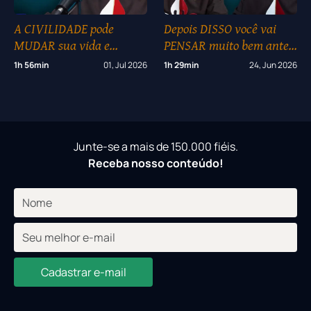
A CIVILIDADE pode
Depois DISSO você vai
MUDAR sua vida e
PENSAR muito bem antes
TRANSFORMAR a
de FAZER qualquer
1h 56min
01, Jul 2026
1h 29min
24, Jun 2026
sociedade #143
coisa… #142
Junte-se a mais de 150.000 fiéis.
Receba nosso conteúdo!
Cadastrar e-mail