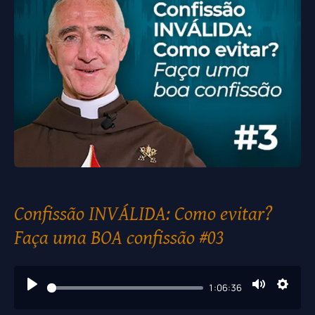
Confissão INVÁLIDA: Como evitar?
Faça uma BOA confissão #03
1:06:36
Play
Mute
Setti