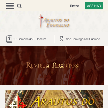
Entre
ASSINAR
18ª Semana do T. Comum
São Domingos de Gusmão
Revista Arautos