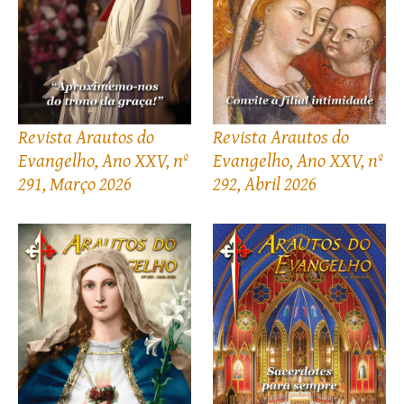
Revista Arautos do
Revista Arautos do
Evangelho, Ano XXV, nº
Evangelho, Ano XXV, nº
291, Março 2026
292, Abril 2026