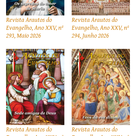
Revista Arautos do
Revista Arautos do
Evangelho, Ano XXV, nº
Evangelho, Ano XXV, nº
293, Maio 2026
294, Junho 2026
Revista Arautos do
Revista Arautos do