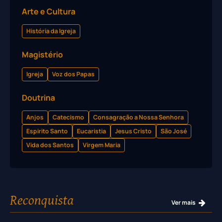
Arte e Cultura
História da Igreja
Magistério
Igreja
Voz dos Papas
Doutrina
Anjos
Catecismo
Consagração a Nossa Senhora
Espirito Santo
Eucaristia
Jesus Cristo
São José
Vida dos Santos
Virgem Maria
Reconquista
Ver mais