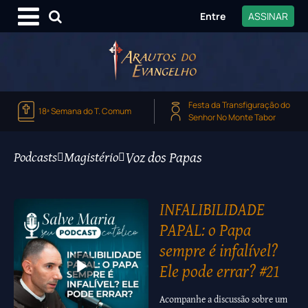
Entre
ASSINAR
Festa da Transfiguração do
18ª Semana do T. Comum
Senhor No Monte Tabor
Voz dos Papas
Podcasts
Magistério
INFALIBILIDADE
PAPAL: o Papa
sempre é infalível?
Ele pode errar? #21
Acompanhe a discussão sobre um