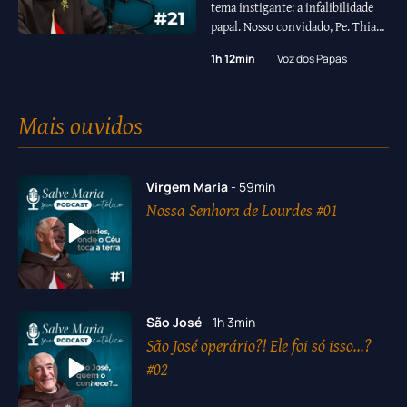
tema instigante: a infalibilidade
papal. Nosso convidado, Pe. Thiago
Geraldo, especialista em História
1h 12min
Voz dos Papas
da Igreja, nos responde: Sendo
infalível, o Papa nunca erra? Ou
ele está sujeito ao pecado e ao erro,
Mais ouvidos
como qualquer outro ser humano,
e só é infalível em determinadas
circunstâncias? Sabemos …
Virgem Maria
- 59min
Nossa Senhora de Lourdes #01
São José
- 1h 3min
São José operário?! Ele foi só isso...?
#02