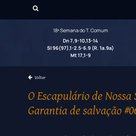
18ª Semana do T. Comum
Dn 7,9-10,13-14
Sl 96(97),1-2.5-6.9 (R. 1a.9a)
Mt 17,1-9
Voltar
O Escapulário de Nossa
Garantia de salvação #0