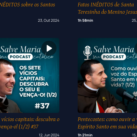
INÉDITOS sobre os Santos
Fatos INÉDITOS de Santa
Teresinha do Menino Jesus
23, Out 2024
1h 58min
25,
 vícios capitais: descubra o
Pentecostes: como ouvir a 
vença-o! (1/2) #37
Espírito Santo em sua vida
12, Jun 2024
1h 21min
15