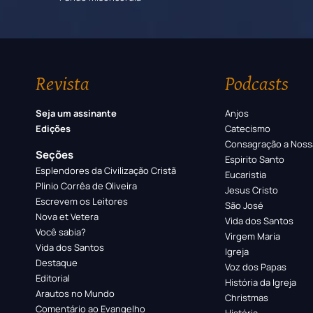
Revista
Podcasts
Seja um assinante
Anjos
Edições
Catecismo
Consagração a Noss
Seções
Espirito Santo
Esplendores da Civilização Cristã
Eucaristia
Plinio Corrêa de Oliveira
Jesus Cristo
Escrevem os Leitores
São José
Nova et Vetera
Vida dos Santos
Você sabia?
Virgem Maria
Vida dos Santos
Igreja
Destaque
Voz dos Papas
Editorial
História da Igreja
Arautos no Mundo
Christmas
Comentário ao Evangelho