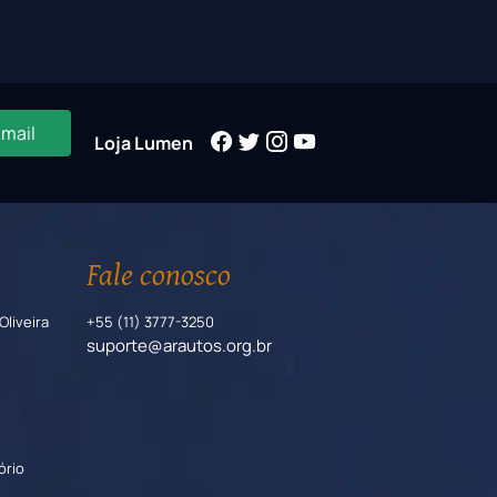
-mail
Loja Lumen
Fale conosco
Oliveira
+55 (11) 3777-3250
suporte@arautos.org.br
ório