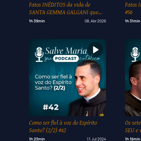
Fatos INÉDITOS da vida de
Fatos 
SANTA GEMMA GALGANI que
#56
poucos conhecem #131
1h 39min
08, Abr 2026
1h 31min
Como ser fiel à voz do Espírito
Os sete
Santo? (2/2) #42
SEU e 
1h 23min
17, Jul 2024
1h 16min