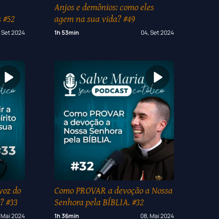
Anjos e demônios: como eles
 #52
agem na sua vida? #49
 Set 2024
1h 53min
04, Set 2024
voz do
Como PROVAR a devoção a Nossa
? #33
Senhora pela BÍBLIA. #32
, Mai 2024
1h 36min
08, Mai 2024