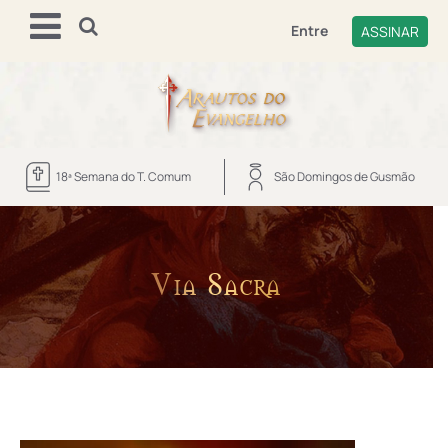
Entre
ASSINAR
18ª Semana do T. Comum
São Domingos de Gusmão
Via Sacra