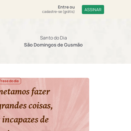
Entre
ou
ASSINAR
cadastre-se (grátis)
Santo do Dia
São Domingos de Gusmão
Frase do dia
metamos fazer
randes coisas,
 incapazes de