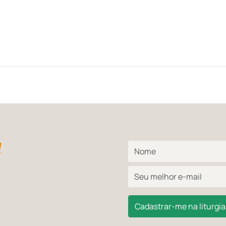
l
Cadastrar-me na liturgia 