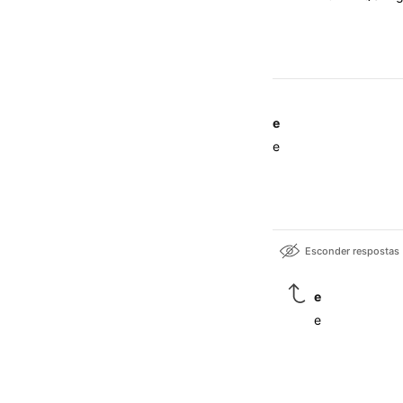
e
e
Esconder respostas
e
e