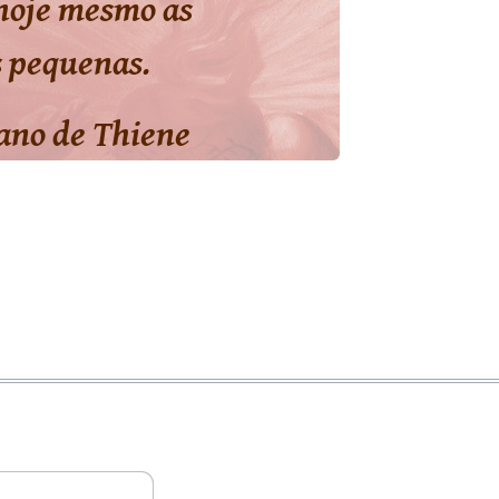
 hoje mesmo as
s pequenas.
ano de Thiene