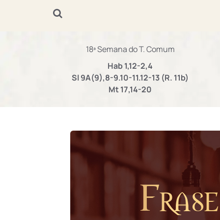
18ª Semana do T. Comum
Hab 1,12-2,4
Sl 9A(9),8-9.10-11.12-13 (R. 11b)
Mt 17,14-20
Frase